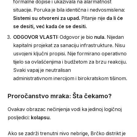
formalne dopise i ukazivala na alarmatnost
situacije. Poruka je bila identična i nedvosmislena:
Sistemi su otvoreni za upad.
Pitanje nije
da li će
se desiti, već kada će se desiti.
ODGOVOR VLASTI:
Odgovor je bio
nula
. Nijedan
kapitalni projekat za sanaciju infrastrukture. Nisu
usvojeni ključni propisi. Nije formirano operativno
tijelo sa ovlašćenjima i budžetom za brzu reakciju.
Svaki vapaj je neutralisan
administrativnom inercijom i birokratskom tišinom.
Proročanstvo mraka: Šta čekamo?
Ovakav obrazac nečinjenja vodi ka jedinoj logičnoj
posljedici:
kolapsu
.
Ako se zadrži trenutni nivo nebrige, Brčko distrikt je