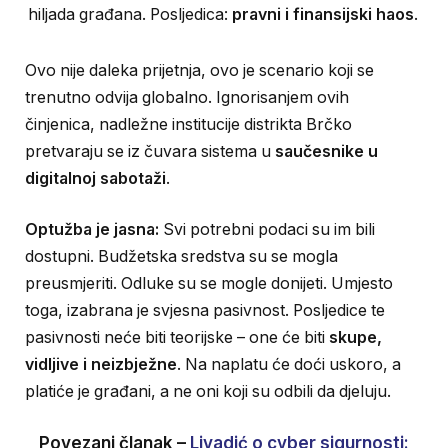
hiljada građana. Posljedica:
pravni i finansijski haos
.
Ovo nije daleka prijetnja, ovo je scenario koji se
trenutno odvija globalno. Ignorisanjem ovih
činjenica, nadležne institucije distrikta Brčko
pretvaraju se iz čuvara sistema u
saučesnike u
digitalnoj sabotaži
.
Optužba je jasna:
Svi potrebni podaci su im bili
dostupni. Budžetska sredstva su se mogla
preusmjeriti. Odluke su se mogle donijeti. Umjesto
toga, izabrana je svjesna pasivnost. Posljedice te
pasivnosti neće biti teorijske – one će biti
skupe,
vidljive i neizbježne
. Na naplatu će doći uskoro, a
platiće je građani, a ne oni koji su odbili da djeluju.
Povezani članak –
Livadić o cyber sigurnosti: