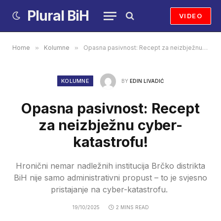
Plural BiH
VIDEO
Home
»
Kolumne
»
Opasna pasivnost: Recept za neizbježnu cyber-katastrofu!
KOLUMNE
BY
EDIN LIVADIĆ
Opasna pasivnost: Recept
za neizbježnu cyber-
katastrofu!
Hronični nemar nadležnih institucija Brčko distrikta
BiH nije samo administrativni propust – to je svjesno
pristajanje na cyber-katastrofu.
19/10/2025
2 MINS READ