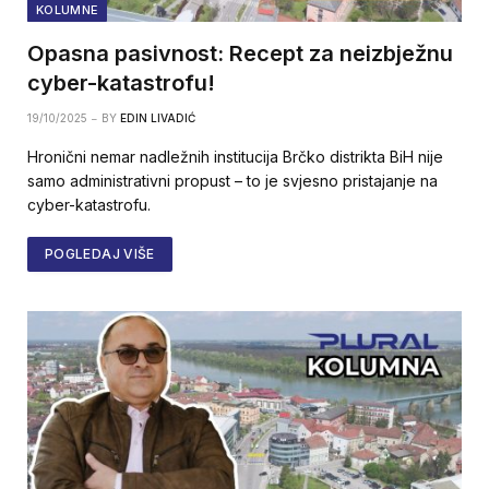
KOLUMNE
Opasna pasivnost: Recept za neizbježnu
cyber-katastrofu!
19/10/2025
BY
EDIN LIVADIĆ
Hronični nemar nadležnih institucija Brčko distrikta BiH nije
samo administrativni propust – to je svjesno pristajanje na
cyber-katastrofu.
POGLEDAJ VIŠE