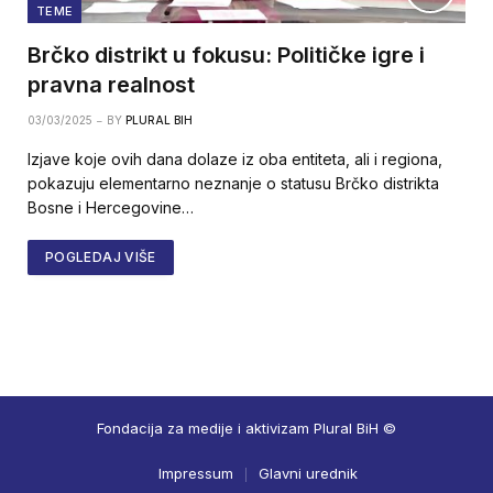
TEME
Brčko distrikt u fokusu: Političke igre i
pravna realnost
03/03/2025
BY
PLURAL BIH
Izjave koje ovih dana dolaze iz oba entiteta, ali i regiona,
pokazuju elementarno neznanje o statusu Brčko distrikta
Bosne i Hercegovine…
POGLEDAJ VIŠE
Fondacija za medije i aktivizam Plural BiH ©
Impressum
Glavni urednik