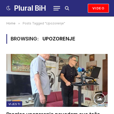
Plural BiH
VIDEO
Home
»
Posts Tagged "Upozorenje"
BROWSING:
UPOZORENJE
VIJESTI