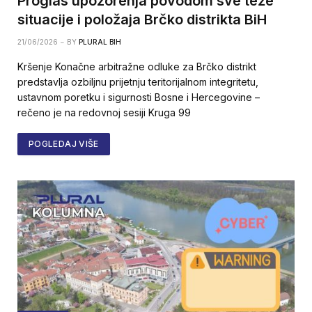
Proglas upozorenja povodom sve teže
situacije i položaja Brčko distrikta BiH
21/06/2026
BY
PLURAL BIH
Kršenje Konačne arbitražne odluke za Brčko distrikt
predstavlja ozbiljnu prijetnju teritorijalnom integritetu,
ustavnom poretku i sigurnosti Bosne i Hercegovine –
rečeno je na redovnoj sesiji Kruga 99
POGLEDAJ VIŠE