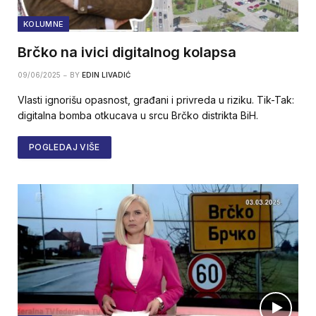
KOLUMNE
Brčko na ivici digitalnog kolapsa
09/06/2025
BY
EDIN LIVADIĆ
Vlasti ignorišu opasnost, građani i privreda u riziku. Tik-Tak:
digitalna bomba otkucava u srcu Brčko distrikta BiH.
POGLEDAJ VIŠE