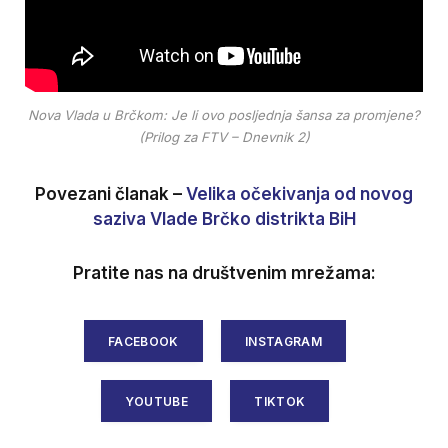
Nova Vlada u Brčkom: Je li ovo posljednja šansa za promjene?
(Prilog za FTV – Dnevnik 2)
Povezani članak –
Velika očekivanja od novog
saziva Vlade Brčko distrikta BiH
Pratite nas na društvenim mrežama:
FACEBOOK
INSTAGRAM
YOUTUBE
TIKTOK