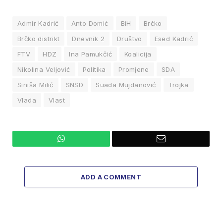
Admir Kadrić
Anto Domić
BiH
Brčko
Brčko distrikt
Dnevnik 2
Društvo
Esed Kadrić
FTV
HDZ
Ina Pamukčić
Koalicija
Nikolina Veljović
Politika
Promjene
SDA
Siniša Milić
SNSD
Suada Mujdanović
Trojka
Vlada
Vlast
WhatsApp
Email
ADD A COMMENT