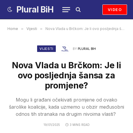
Plural BiH
VIDEO
Home
»
Vijesti
»
Nova Vlada u Brčkom: Je li ovo posljednja šansa za promjene?
VIJESTI
BY
PLURAL BIH
Nova Vlada u Brčkom: Je li
ovo posljednja šansa za
promjene?
Mogu li građani očekivati promjene od ovako
šarolike koalicije, kada uzmemo u obzir međusobni
odnos tih stranaka na drugim nivoima vlasti?
19/01/2025
3 MINS READ