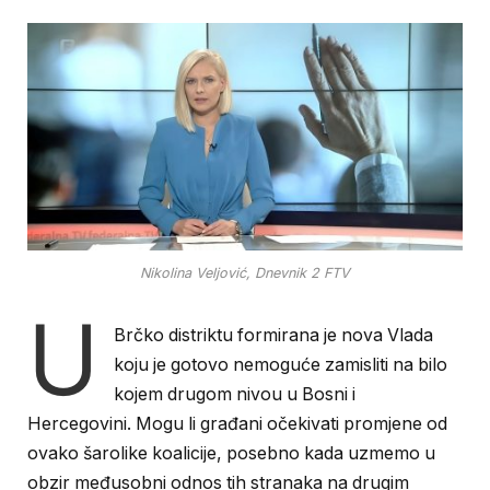
Nikolina Veljović, Dnevnik 2 FTV
U
Brčko distriktu formirana je nova Vlada
koju je gotovo nemoguće zamisliti na bilo
kojem drugom nivou u Bosni i
Hercegovini. Mogu li građani očekivati promjene od
ovako šarolike koalicije, posebno kada uzmemo u
obzir međusobni odnos tih stranaka na drugim