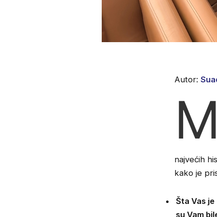
Autor:
Sua
najvećih hi
kako je pri
Šta Vas je
su Vam bil