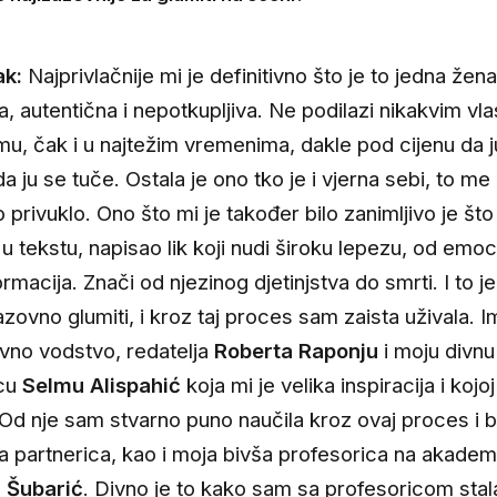
ak:
Najprivlačnije mi je definitivno što je to jedna žen
ja, autentična i nepotkupljiva. Ne podilazi nikakvim vl
imu, čak i u najtežim vremenima, dakle pod cijenu da j
a ju se tuče. Ostala je ono tko je i vjerna sebi, to me
 privuklo. Ono što mi je također bilo zanimljivo je što
u tekstu, napisao lik koji nudi široku lepezu, od emoc
rmacija. Znači od njezinog djetinjstva do smrti. I to je
azovno glumiti, i kroz taj proces sam zaista uživala. I
vno vodstvo, redatelja
Roberta Raponju
i moju divnu
icu
Selmu Alispahić
koja mi je velika inspiracija i kojo
 Od nje sam stvarno puno naučila kroz ovaj proces i b
na partnerica, kao i moja bivša profesorica na akademi
 Šubarić
. Divno je to kako sam sa profesoricom stal