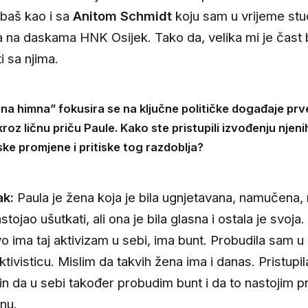
baš kao i sa
Anitom Schmidt
koju sam u vrijeme stu
a na daskama HNK Osijek. Tako da, velika mi je čast b
i sa njima.
a himna” fokusira se na ključne političke događaje prv
kroz ličnu priču Paule. Kako ste pristupili izvođenju njeni
jske promjene i pritiske tog razdoblja?
ak:
Paula je žena koja je bila ugnjetavana, namučena,
astojao ušutkati, ali ona je bila glasna i ostala je svoja.
o ima taj aktivizam u sebi, ima bunt. Probudila sam u 
ktivisticu. Mislim da takvih žena ima i danas. Pristupi
in da u sebi također probudim bunt i da to nastojim pr
nu.