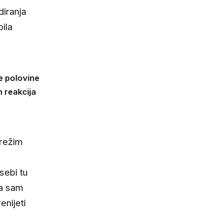
diranja
ila
e polovine
h reakcija
 režim
sebi tu
la sam
enijeti