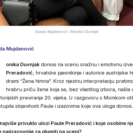
Suada Mujdanović i Monika Duvnjak
da Mujdanović
M
onika Duvnjak
donosi na scenu snažnu i emotivnu iz
Preradović
, hrvatske pjesnikinje i autorice austrijske 
drami “Žena himna”. Kroz njezinu interpretaciju pratimo
hrabru priču žene koja se, bez vlastitog izbora, našla 
storijskih previranja 20. vijeka. U razgovoru s Monikom o
stupila slojevitosti Paule i izazovima koje ova uloga donosi.
 najviše privuklo ulozi Paule Preradović i koje osobine nj
e najizazovnije za glumiti na sceni?