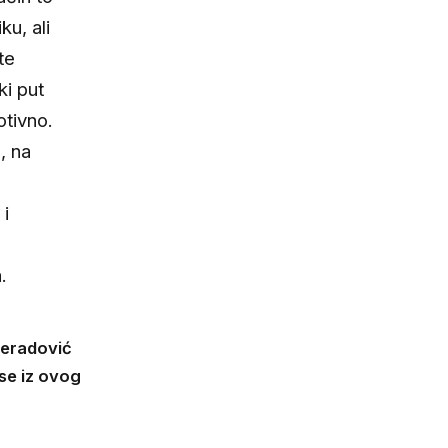
ku, ali
te
ki put
otivno.
, na
.
 i
.
reradović
ese iz ovog