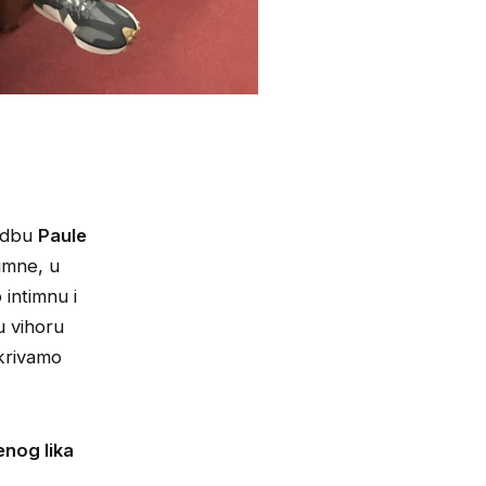
vedbu
Paule
himne, u
 intimnu i
u vihoru
tkrivamo
enog lika