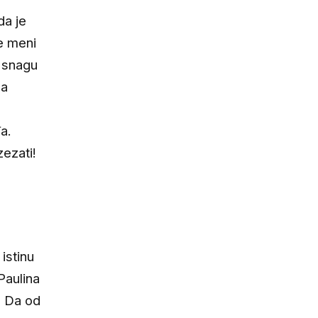
da je
je meni
a snagu
da
a.
zezati!
istinu
 Paulina
. Da od