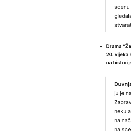
scenu 
gledal
stvarat
Drama “Žen
20. vijeka 
na histori
Duvnj
ju je n
Zaprav
neku a
na nač
na sce