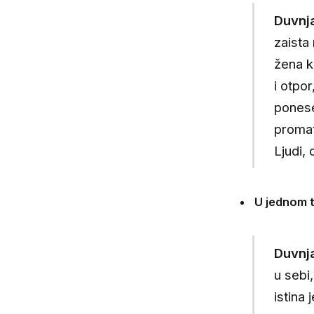
Duvnj
zaista 
žena k
i otpo
ponese
promat
Ljudi, 
U jednom t
Duvnj
u sebi,
istina