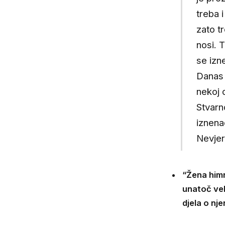
treba i
zato tr
nosi. T
se izn
Danas 
nekoj 
Stvarn
iznenad
Nevjer
“Žena himn
unatoč vel
djela o nj