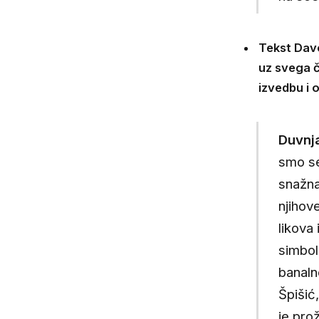
Tekst Davo
uz svega č
izvedbu i 
Duvnj
smo se
snažna
njihove
likova 
simbol
banalno
Špišić
je pro