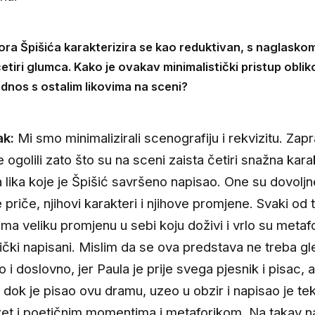
ra Špišića karakterizira se kao reduktivan, s naglaskom
etiri glumca. Kako je ovakav minimalistički pristup obli
odnos s ostalim likovima na sceni?
ak:
Mi smo minimalizirali scenografiju i rekvizitu. Zap
 ogolili zato što su na sceni zaista četiri snažna kara
 lika koje je Špišić savršeno napisao. One su dovoljn
 priče, njihovi karakteri i njihove promjene. Svaki od t
ima veliku promjenu u sebi koju doživi i vrlo su metafo
ički napisani. Mislim da se ova predstava ne treba gl
 i doslovno, jer Paula je prije svega pjesnik i pisac, a
, dok je pisao ovu dramu, uzeo u obzir i napisao je tek
žet i poetičnim momentima i metaforikom. Na takav n