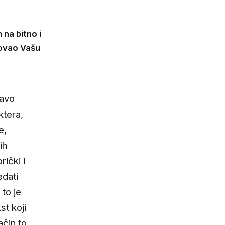
 na bitno i
kovao Vašu
ravo
ktera,
e,
ih
rički i
edati
 to je
st koji
ačin to