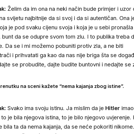
ak:
Želim da im ona na neki način bude primjer i uzor 
na svijetu najbitnije da si svoj i da si autentičan. Ona 
oja je pod svaku cijenu svoja i koja je u sebi pronašl
r, bunt da se odupre svom tom zlu. I to publika treba 
. Da se i mi možemo pobuniti protiv zla, a ne biti
rači i prihvatati ga kao da nas nije briga šta se događ
dajte se probudite, dajte budite buntovni i nedajte se 
renutku na sceni kažete “nema kajanja zbog istine”.
ak:
Svako ima svoju istinu. Ja mislim da je
Hitler
imao 
 to je bila njegova istina, to je bilo njegovo uvjerenje.
 je bila ta da nema kajanja, da se neće pokoriti nikome