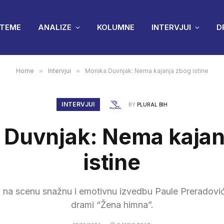
TEME
ANALIZE
KOLUMNE
INTERVJUI
D
Home
»
Intervjui
»
Monika Duvnjak: Nema kajanja zbog istine
INTERVJUI
BY
PLURAL BIH
 Duvnjak: Nema kajan
istine
na scenu snažnu i emotivnu izvedbu Paule Preradović, 
drami “Žena himna”.