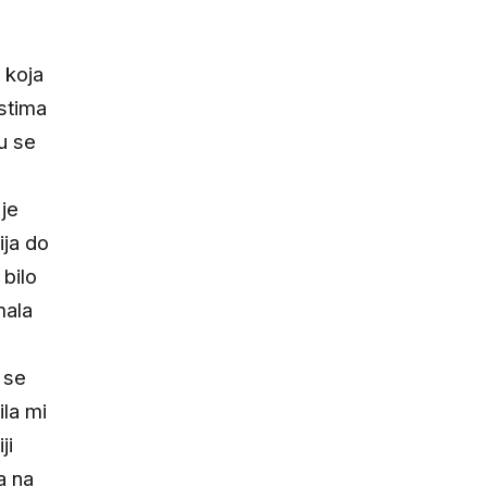
a koja
astima
u se
 je
ija do
 bilo
mala
j se
ila mi
ji
a na