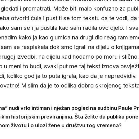
 gledati i promatrati. Može biti malo konfuzno za publi
eba otvoriti čula i pustiti se tom tekstu da te vodi, da 
ako sam se i ja pustila kad sam radila ovo djelo. I sva
enadim kako ja kao glumica na drugi dio reagiram em
sam se rasplakala dok smo igrali na dijelu o knjigama
drugoj izvedbi, na dijelu kad hodamo po moru i slično
o u meni to budi, svaki put me taj tekst iznova osvježi
i, koliko god ja to puta igrala, kao da je nepredvidiv.
ovatno! Mislim da je to odlika dobro skrojenog teksta
a” nudi vrlo intiman i nježan pogled na sudbinu Paule P
ikim historijskim previranjima. Šta želite da publika pon
enom životu i o ulozi žene u društvu tog vremena?