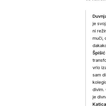
Duvnj
je svo
ni rež
muči, d
dakako
Špišić
transfo
vrlo iz
sam di
koleg
divim.
je div
Katica