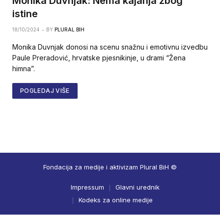
Monika Duvnjak: Nema kajanja zbog
istine
18/10/2024
BY
PLURAL BIH
Monika Duvnjak donosi na scenu snažnu i emotivnu izvedbu
Paule Preradović, hrvatske pjesnikinje, u drami “Žena
himna”.
POGLEDAJ VIŠE
Fondacija za medije i aktivizam Plural BiH ©
Impressum
Glavni urednik
Kodeks za online medije