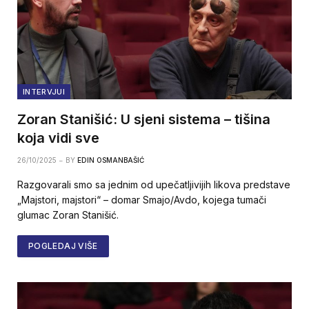
INTERVJUI
Zoran Stanišić: U sjeni sistema – tišina
koja vidi sve
26/10/2025
BY
EDIN OSMANBAŠIĆ
Razgovarali smo sa jednim od upečatljivijih likova predstave
„Majstori, majstori“ – domar Smajo/Avdo, kojega tumači
glumac Zoran Stanišić.
POGLEDAJ VIŠE