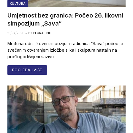
KULTURA
Umjetnost bez granica: Počeo 26. likovni
simpozijum „Sava“
21/07/2026
BY
PLURAL BIH
Međunarodni likovni simpozijum-radionica “Sava” počeo je
svečanim otvaranjem izložbe slika i skulptura nastalih na
prošlogodišnjem sazivu.
POGLEDAJ VIŠE