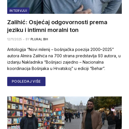
INTERVJUI
Zalihić: Osjećaj odgovornosti prema
jeziku i intimni moralni ton
12/11/2025
BY
PLURAL BIH
Antologija “Novi milenij – bošnjačka poezija 2000–2025”
autora Almira Zalihića na 700 strana predstavlja 93 autora, u
izdanju Nakladnika “Bošnjaci zajedno – Nacionalna
koordinacija Bošnjaka u Hrvatskoj” u ediciji “Behar”.
POGLEDAJ VIŠE