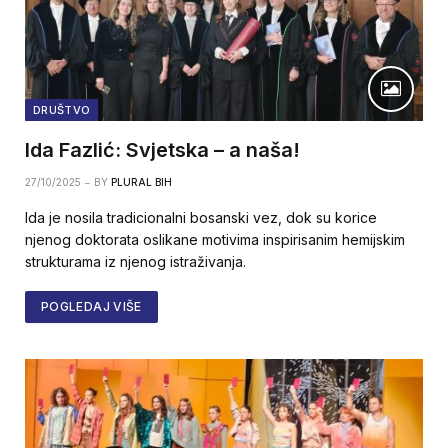
DRUŠTVO
Ida Fazlić: Svjetska – a naša!
27/10/2025
BY
PLURAL BIH
Ida je nosila tradicionalni bosanski vez, dok su korice
njenog doktorata oslikane motivima inspirisanim hemijskim
strukturama iz njenog istraživanja.
POGLEDAJ VIŠE