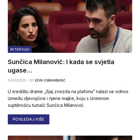
INTERVJUI
Sunčica Milanović: I kada se svjetla
ugase…
24/10/2025
BY
EDIN OSMANBAŠIĆ
U središtu drame „Sjaj zvezda na plafonu“ nalazi se odnos
između djevojčice i njene majke, koju s iznimnom
suptilnošću tumači Sunčica Milanović.
POGLEDAJ VIŠE