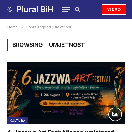
Plural BiH
VIDEO
Home
»
Posts Tagged "Umjetnost"
BROWSING:
UMJETNOST
KULTURA