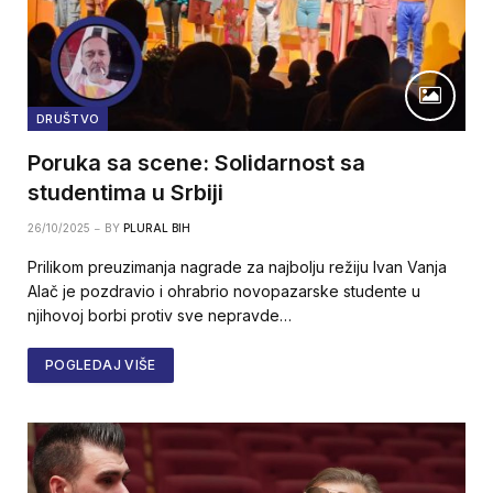
DRUŠTVO
Poruka sa scene: Solidarnost sa
studentima u Srbiji
26/10/2025
BY
PLURAL BIH
Prilikom preuzimanja nagrade za najbolju režiju Ivan Vanja
Alač je pozdravio i ohrabrio novopazarske studente u
njihovoj borbi protiv sve nepravde…
POGLEDAJ VIŠE