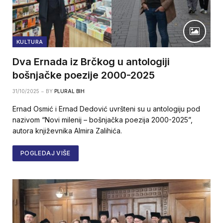
KULTURA
Dva Ernada iz Brčkog u antologiji
bošnjačke poezije 2000-2025
31/10/2025
BY
PLURAL BIH
Ernad Osmić i Ernad Dedović uvršteni su u antologiju pod
nazivom “Novi milenij – bošnjačka poezija 2000-2025”,
autora književnika Almira Zalihića.
POGLEDAJ VIŠE