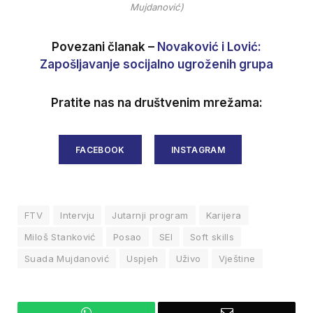
Mujdanović)
Povezani članak –
Novaković i Lović:
Zapošljavanje socijalno ugroženih grupa
Pratite nas na društvenim mrežama:
FACEBOOK
INSTAGRAM
FTV
Intervju
Jutarnji program
Karijera
Miloš Stanković
Posao
SEI
Soft skills
Suada Mujdanović
Uspjeh
Uživo
Vještine
WhatsApp
Email