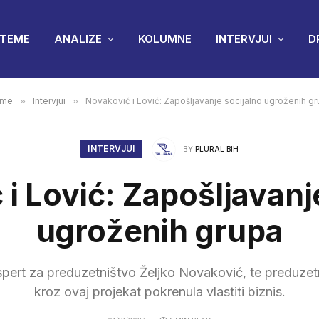
TEME
ANALIZE
KOLUMNE
INTERVJUI
D
me
»
Intervjui
»
Novaković i Lović: Zapošljavanje socijalno ugroženih g
INTERVJUI
BY
PLURAL BIH
i Lović: Zapošljavanj
ugroženih grupa
kspert za preduzetništvo Željko Novaković, te preduzet
kroz ovaj projekat pokrenula vlastiti biznis.