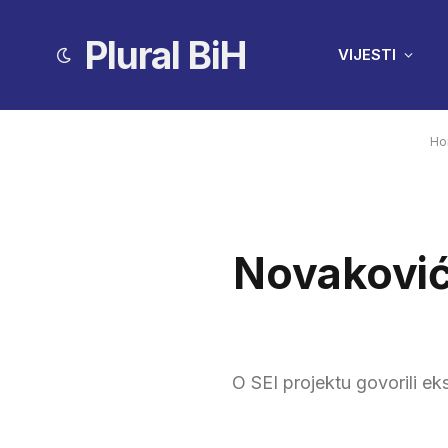
Plural BiH
VIJESTI
Ho
Novaković 
O SEI projektu govorili e