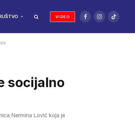
RUŠTVO
VIDEO
Facebook
Instagram
TikTok
rupa
e socijalno
nica Nermina Lović koja je