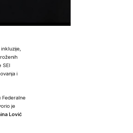
nkluzije,
ugroženih
e SEI
ovanja i
mu Federalne
orio je
ina Lović