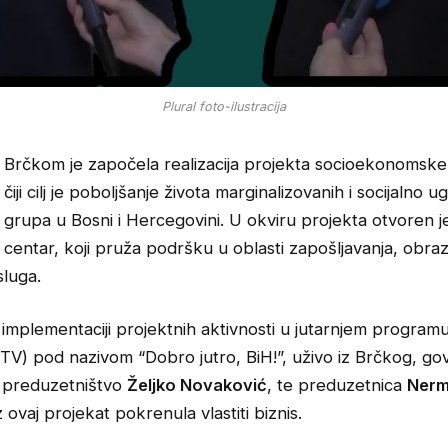
Plural foto-ilustracija
Brčkom je započela realizacija projekta socioekonomske i
čiji cilj je poboljšanje života marginalizovanih i socijalno 
grupa u Bosni i Hercegovini. U okviru projekta otvoren j
centar, koji pruža podršku u oblasti zapošljavanja, obraz
sluga.
o implementaciji projektnih aktivnosti u jutarnjem progra
(FTV) pod nazivom “Dobro jutro, BiH!”, uživo iz Brčkog, gov
 preduzetništvo
Željko Novaković
, te preduzetnica
Nerm
z ovaj projekat pokrenula vlastiti biznis.