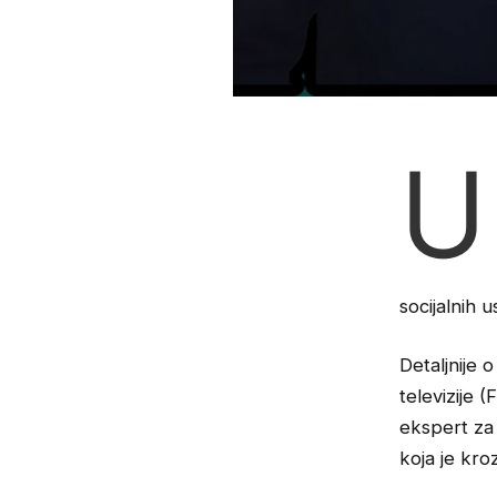
U
socijalnih u
Detaljnije 
televizije 
ekspert za
koja je kro