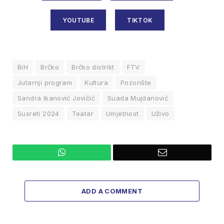
YOUTUBE
TIKTOK
BiH
Brčko
Brčko distrikt
FTV
Jutarnji program
Kultura
Pozorište
Sandra Ikanović Jovičić
Suada Mujdanović
Susreti 2024
Teatar
Umjetnost
Uživo
WhatsApp
Email
ADD A COMMENT