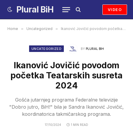
Plural BiH
VIDEO
Home
»
Uncategorized
»
Ikanović Jovičić povodom početka Teatarskih susreta 2024
UNCATEGORIZED
BY
PLURAL BIH
Ikanović Jovičić povodom
početka Teatarskih susreta
2024
Gošća jutarnjeg programa Federalne televizije
"Dobro jutro, BiH!" bila je Sandra Ikanović Jovičić,
koordinatorica takmičarskog programa.
17/10/2024
1 MIN READ