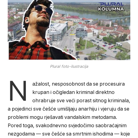
Plural foto-ilustracija
N
ažalost, nesposobnost da se procesuira
krupan i očigledan kriminal direktno
ohrabruje sve veći porast sitnog kriminala,
a pojedinci sve češće umišljaju anarhiju i vjeruju da se
problemi mogu rješavati vandalskim metodama.
Pored toga, svakodnevno svjedočimo saobraćajnim
nezgodama — sve češće sa smrtnim ishodima — koje