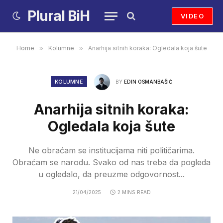
Plural BiH
VIDEO
Home
»
Kolumne
»
Anarhija sitnih koraka: Ogledala koja šute
KOLUMNE
BY
EDIN OSMANBAŠIĆ
Anarhija sitnih koraka:
Ogledala koja šute
Ne obraćam se institucijama niti političarima.
Obraćam se narodu. Svako od nas treba da pogleda
u ogledalo, da preuzme odgovornost...
21/04/2025
2 MINS READ