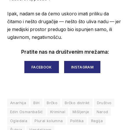
Ipak, nadam se da ćemo uskoro imati priliku da
čitamo i nešto drugačije — nešto što uliva nadu — jer
je medijski prostor predugo bio ispunjen samo, ili
uglavnom, negativnošću.
Pratite nas na društvenim mrežama:
FACEBOOK
INSTAGRAM
Anarhija
BiH
Brčko
Brčko distrikt
Društvo
Edin Osmanbašić
Kriminal
Mišljenje
Narod
Ogledala
Plural kolumna
Politika
Regija
Šutnja
Vandalizam