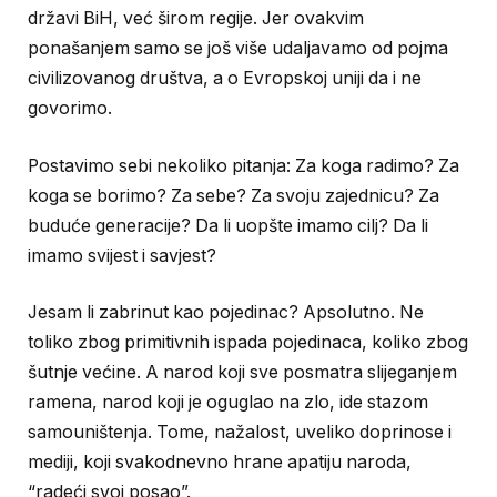
državi BiH, već širom regije. Jer ovakvim
ponašanjem samo se još više udaljavamo od pojma
civilizovanog društva, a o Evropskoj uniji da i ne
govorimo.
Postavimo sebi nekoliko pitanja: Za koga radimo? Za
koga se borimo? Za sebe? Za svoju zajednicu? Za
buduće generacije? Da li uopšte imamo cilj? Da li
imamo svijest i savjest?
Jesam li zabrinut kao pojedinac? Apsolutno. Ne
toliko zbog primitivnih ispada pojedinaca, koliko zbog
šutnje većine. A narod koji sve posmatra slijeganjem
ramena, narod koji je oguglao na zlo, ide stazom
samouništenja. Tome, nažalost, uveliko doprinose i
mediji, koji svakodnevno hrane apatiju naroda,
“radeći svoj posao”.