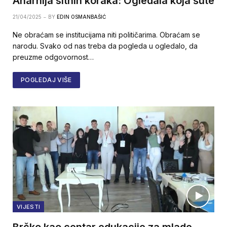
Anarhija sitnih koraka: Ogledala koja šute
21/04/2025
BY
EDIN OSMANBAŠIĆ
Ne obraćam se institucijama niti političarima. Obraćam se
narodu. Svako od nas treba da pogleda u ogledalo, da
preuzme odgovornost…
POGLEDAJ VIŠE
VIJESTI
Brčko kao centar edukacije za mlade