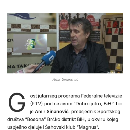
Amir Sinanović
G
ost jutarnjeg programa Federalne televizije
(FTV) pod nazivom “Dobro jutro, BiH!” bio
je
Amir Sinanović
, predsjednik Sportskog
društva “Bosona” Brčko distrikt BiH, u okviru kojeg
uspješno djeluje i Šahovski klub “Magnus”.