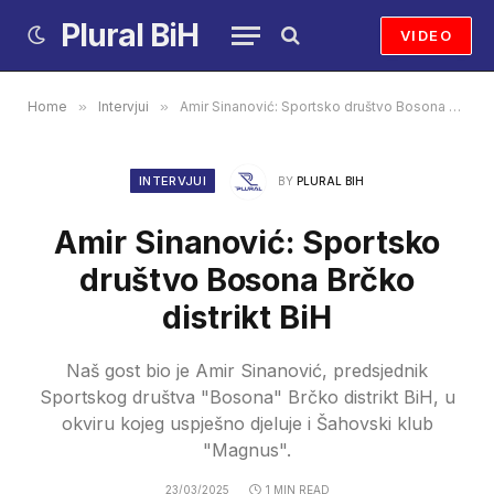
Plural BiH
VIDEO
Home
»
Intervjui
»
Amir Sinanović: Sportsko društvo Bosona Brčko distrikt BiH
INTERVJUI
BY
PLURAL BIH
Amir Sinanović: Sportsko
društvo Bosona Brčko
distrikt BiH
Naš gost bio je Amir Sinanović, predsjednik
Sportskog društva "Bosona" Brčko distrikt BiH, u
okviru kojeg uspješno djeluje i Šahovski klub
"Magnus".
23/03/2025
1 MIN READ