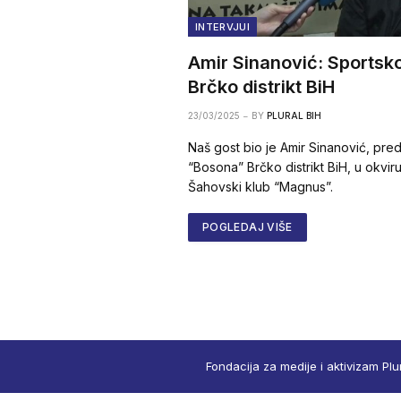
INTERVJUI
Amir Sinanović: Sportsk
Brčko distrikt BiH
23/03/2025
BY
PLURAL BIH
Naš gost bio je Amir Sinanović, pre
“Bosona” Brčko distrikt BiH, u okvir
Šahovski klub “Magnus”.
POGLEDAJ VIŠE
Fondacija za medije i aktivizam Plu