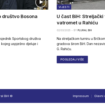
VIJESTI
o društvo Bosona
U čast BiH: Streljački 
vatromet u Rahiću
02/03/2025
BY
PLURAL BIH
dsjednik Sportskog društva
Na streljačkom turniru u Brčkom
u kojeg uspješno djeluje i
gradova širom BiH. Dan nezavisno
G. Rahiću.
POGLEDAJ VIŠE
ral BiH ©
Impressum
Glavni 