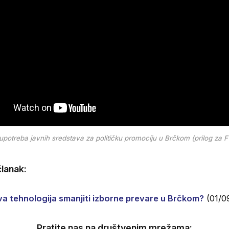
upotreba javnih sredstava za političku promociju u Brčkom (prilog za 
lanak:
va tehnologija smanjiti izborne prevare u Brčkom?
(01/0
Pratite nas na društvenim mrežama: