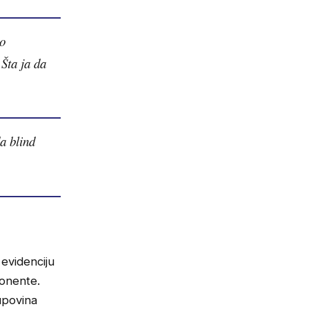
to
 Šta ja da
da blind
 evidenciju
ponente.
kupovina