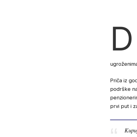
D
ugroženima 
Priča iz go
podrške na 
penzioneri
prvi put i 
Kupuj