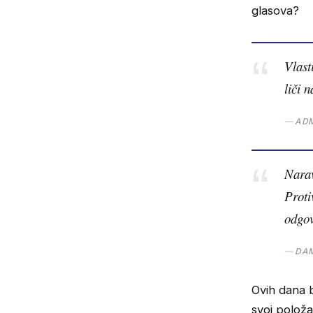
glasova?
Vlast
liči 
ADM
Narav
Proti
odgov
DAM
Ovih dana b
svoj položa