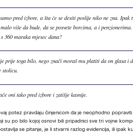
 samo pred izbore, a šta će se desiti poslije niko ne zna. Ipak 
 malo više da bude, da se posvete borcima, a i penzionerima.
 s 360 maraka mjesec dana?
ije prije toga bilo, nego znači moraš mu platiti da on glasa i 
 stolicu.
ače oni tako pred izbore i zatišje kasnije.
ovaj potez pravdaju činjenicom da je neophodno popraviti
oji su po bilo kojoj osnovi bili pripadnici sve tri vojne kom
tavlja se pitanje, je li stvarni razlog evidencija, ili ipak 