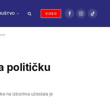
RUŠTVO
VIDEO
Facebook
Instagram
TikTok
čkom
 političku
ke na izborima učestala je