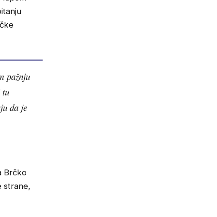
itanju
ačke
im pažnju
 tu
ju da je
a Brčko
e strane,