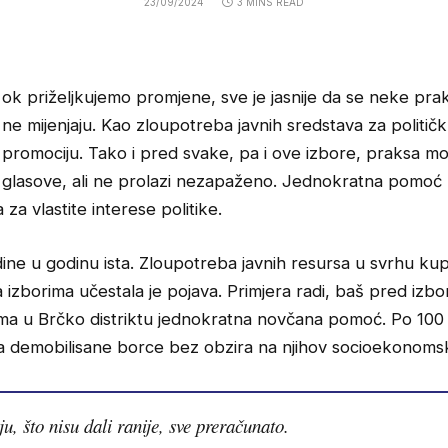
23/09/2024
3 MINS READ
ok priželjkujemo promjene, sve je jasnije da se neke pra
ne mijenjaju. Kao zloupotreba javnih sredstava za politič
promociju. Tako i pred svake, pa i ove izbore, praksa m
glasove, ali ne prolazi nezapaženo. Jednokratna pomoć
za vlastite interese politike.
dine u godinu ista. Zloupotreba javnih resursa u svrhu ku
izborima učestala je pojava. Primjera radi, baš pred izbo
ma u Brčko distriktu jednokratna novčana pomoć. Po 10
za demobilisane borce bez obzira na njihov socioekonomsk
u, što nisu dali ranije, sve preračunato.