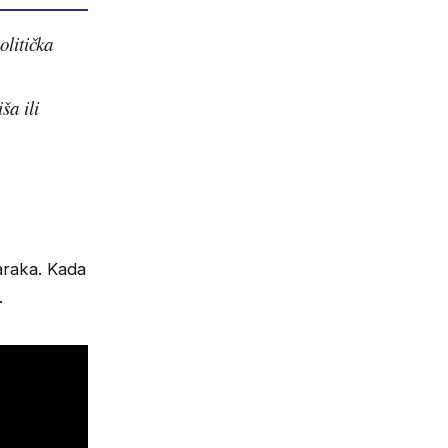
olitička
ša ili
araka. Kada
.