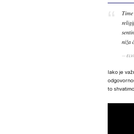
Time 
relig
senti
niža 
ELV
Iako je važ
odgovornost
to shvatim