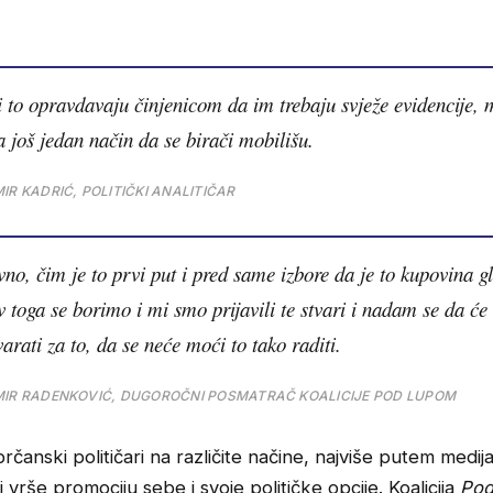
i to opravdavaju činjenicom da im trebaju svježe evidencije, 
na još jedan način da se birači mobilišu.
IR KADRIĆ, POLITIČKI ANALITIČAR
no, čim je to prvi put i pred same izbore da je to kupovina g
v toga se borimo i mi smo prijavili te stvari i nadam se da će
arati za to, da se neće moći to tako raditi.
IR RADENKOVIĆ, DUGOROČNI POSMATRAČ KOALICIJE POD LUPOM
rčanski političari na različite načine, najviše putem medija
j vrše promociju sebe i svoje političke opcije. Koalicija
Pod