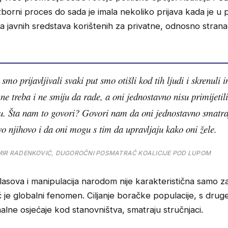
izborni proces do sada je imala nekoliko prijava kada je u p
a javnih sredstava korištenih za privatne, odnosno stran
smo prijavljivali svaki put smo otišli kod tih ljudi i skrenuli 
 ne treba i ne smiju da rade, a oni jednostavno nisu primijetili
u. Šta nam to govori? Govori nam da oni jednostavno smatra
vo njihovo i da oni mogu s tim da upravljaju kako oni žele.
IR RADENKOVIĆ, DUGOROČNI POSMATRAČ KOALICIJE POD LUPOM
lasova i manipulacija narodom nije karakteristična samo z
eć je globalni fenomen. Ciljanje boračke populacije, s drug
alne osjećaje kod stanovništva, smatraju stručnjaci.