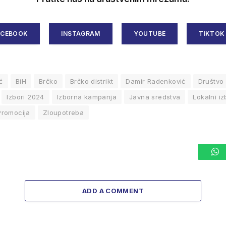
ACEBOOK
INSTAGRAM
YOUTUBE
TIKTOK
ć
BiH
Brčko
Brčko distrikt
Damir Radenković
Društvo
Izbori 2024
Izborna kampanja
Javna sredstva
Lokalni iz
Promocija
Zloupotreba
W
ADD A COMMENT