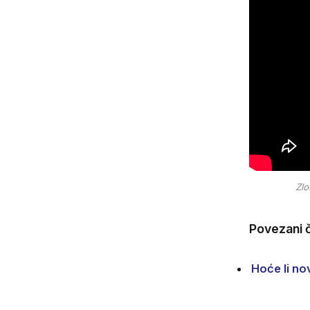
Zlo
Povezani č
Hoće li no