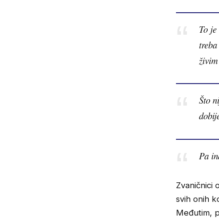
To je
treba
živim
Što n
dobije
Pa in
Zvaničnici 
svih onih k
Međutim, pos