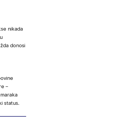
kse nikada
ku
ožda donosi
povine
re –
0 maraka
i status.