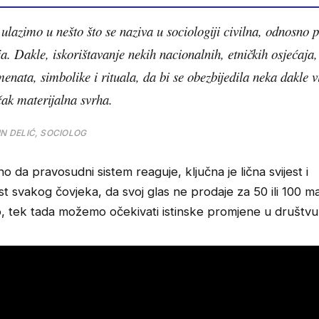
ulazimo u nešto što se naziva u sociologiji civilna, odnosno p
ija. Dakle, iskorištavanje nekih nacionalnih, etničkih osjećaja,
menata, simbolike i rituala, da bi se obezbijedila neka dakle vi
čak materijalna svrha.
IN DELIĆ, SOCIOLOG
no da pravosudni sistem reaguje, ključna je lična svijest i
 svakog čovjeka, da svoj glas ne prodaje za 50 ili 100 m
o, tek tada možemo očekivati istinske promjene u društvu