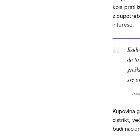
koja prati 
zloupotreb
interese.
Kada 
da to
grešk
sve o
DAM
Kupovina g
distrikt, v
budi nacion