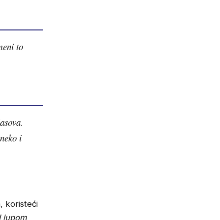
meni to
lasova.
 neko i
, koristeći
 lupom