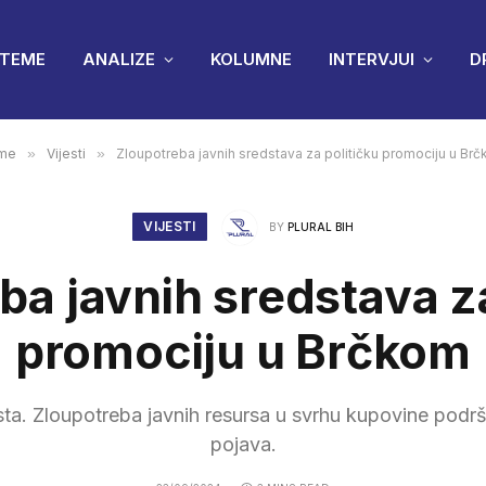
TEME
ANALIZE
KOLUMNE
INTERVJUI
D
me
»
Vijesti
»
Zloupotreba javnih sredstava za političku promociju u Br
VIJESTI
BY
PLURAL BIH
ba javnih sredstava za
promociju u Brčkom
ista. Zloupotreba javnih resursa u svrhu kupovine podrš
pojava.