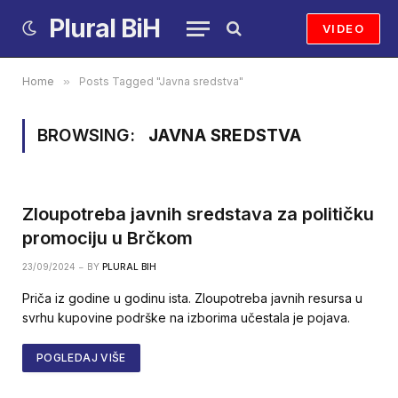
Plural BiH
VIDEO
Home
»
Posts Tagged "Javna sredstva"
BROWSING:
JAVNA SREDSTVA
Zloupotreba javnih sredstava za političku
promociju u Brčkom
23/09/2024
BY
PLURAL BIH
Priča iz godine u godinu ista. Zloupotreba javnih resursa u
svrhu kupovine podrške na izborima učestala je pojava.
POGLEDAJ VIŠE