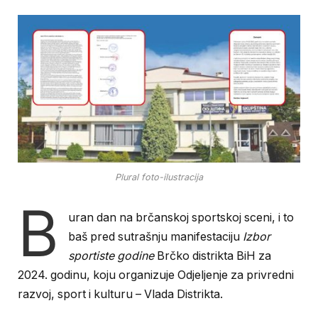
Plural foto-ilustracija
B
uran dan na brčanskoj sportskoj sceni, i to
baš pred sutrašnju manifestaciju
Izbor
sportiste godine
Brčko distrikta BiH za
2024. godinu, koju organizuje Odjeljenje za privredni
razvoj, sport i kulturu – Vlada Distrikta.