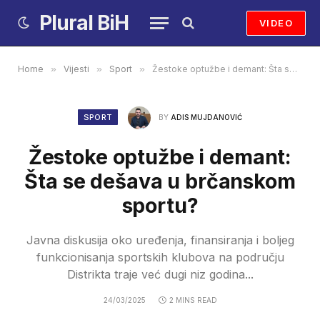
Plural BiH
VIDEO
Home
»
Vijesti
»
Sport
»
Žestoke optužbe i demant: Šta se dešava u brčanskom sportu?
SPORT
BY
ADIS MUJDANOVIĆ
Žestoke optužbe i demant:
Šta se dešava u brčanskom
sportu?
Javna diskusija oko uređenja, finansiranja i boljeg
funkcionisanja sportskih klubova na području
Distrikta traje već dugi niz godina...
24/03/2025
2 MINS READ