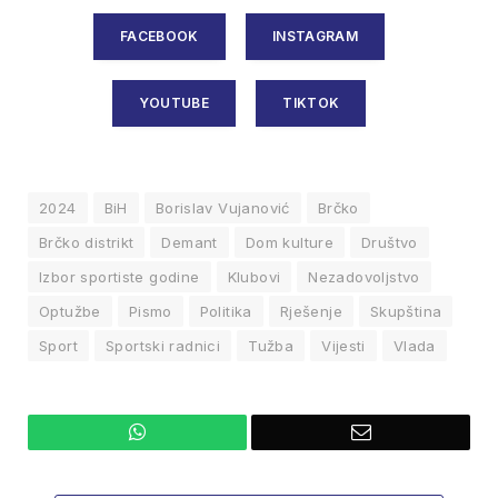
FACEBOOK
INSTAGRAM
YOUTUBE
TIKTOK
2024
BiH
Borislav Vujanović
Brčko
Brčko distrikt
Demant
Dom kulture
Društvo
Izbor sportiste godine
Klubovi
Nezadovoljstvo
Optužbe
Pismo
Politika
Rješenje
Skupština
Sport
Sportski radnici
Tužba
Vijesti
Vlada
WhatsApp
Email