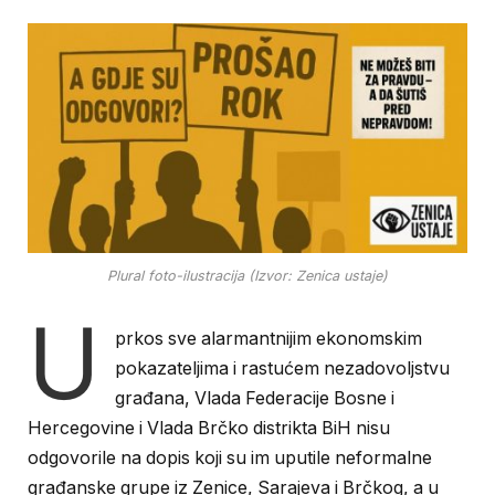
Plural foto-ilustracija (Izvor: Zenica ustaje)
U
prkos sve alarmantnijim ekonomskim
pokazateljima i rastućem nezadovoljstvu
građana, Vlada Federacije Bosne i
Hercegovine i Vlada Brčko distrikta BiH nisu
odgovorile na dopis koji su im uputile neformalne
građanske grupe iz Zenice, Sarajeva i Brčkog, a u