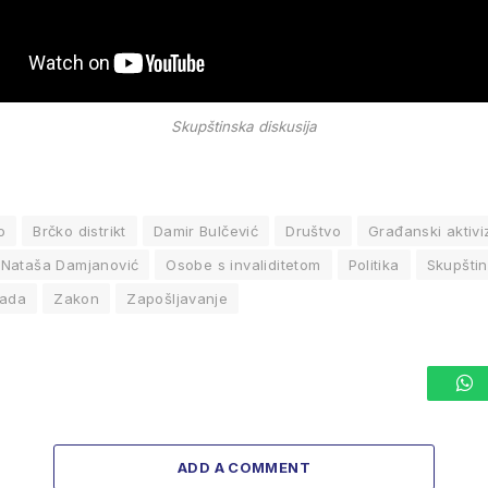
Skupštinska diskusija
o
Brčko distrikt
Damir Bulčević
Društvo
Građanski aktiv
Nataša Damjanović
Osobe s invaliditetom
Politika
Skupšti
nada
Zakon
Zapošljavanje
W
ADD A COMMENT