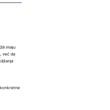
ili imaju
u, već da
ljšanja
a konkretne