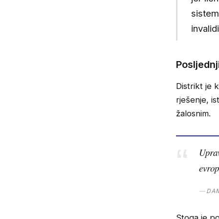
sistem
invalid
Posljedn
Distrikt je
rješenje, i
žalosnim.
Uprav
evrop
DAM
Stoga je po