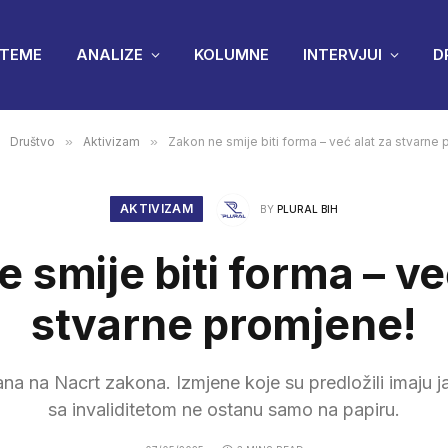
TEME
ANALIZE
KOLUMNE
INTERVJUI
D
Društvo
»
Aktivizam
»
Zakon ne smije biti forma – već alat za stvarne
AKTIVIZAM
BY
PLURAL BIH
 smije biti forma – ve
stvarne promjene!
na na Nacrt zakona. Izmjene koje su predložili imaju ja
sa invaliditetom ne ostanu samo na papiru.