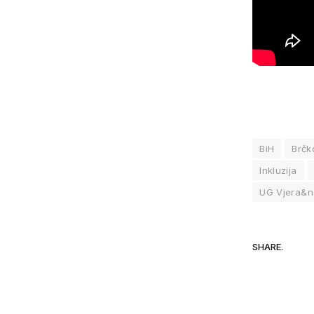
BiH
Brčk
Inkluzija
UG Vjera&
SHARE.