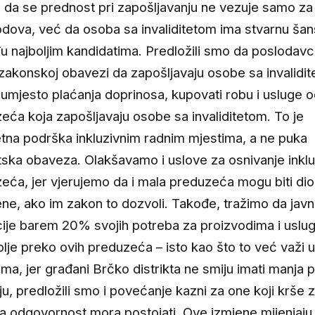
 da se prednost pri zapošljavanju ne vezuje samo za
odova, već da osoba sa invaliditetom ima stvarnu ša
u najboljim kandidatima. Predložili smo da poslodavci
 zakonskoj obavezi da zapošljavaju osobe sa invalidi
umjesto plaćanja doprinosa, kupovati robu i usluge 
eća koja zapošljavaju osobe sa invaliditetom. To je
tna podrška inkluzivnim radnim mjestima, a ne puka
ska obaveza. Olakšavamo i uslove za osnivanje inklu
eća, jer vjerujemo da i mala preduzeća mogu biti dio
ne, ako im zakon to dozvoli. Takođe, tražimo da jav
ucije barem 20% svojih potreba za proizvodima i usl
lje preko ovih preduzeća – isto kao što to već važi 
tima, jer građani Brčko distrikta ne smiju imati manja 
ju, predložili smo i povećanje kazni za one koji krše 
čna odgovornost mora postojati. Ove izmjene mijenjaju