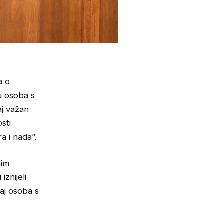
a o
ju osoba s
aj važan
sti
a i nada”.
nim
iznijeli
žaj osoba s