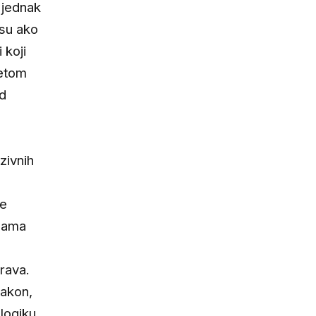
 jednak
nsu ako
 koji
tetom
od
zivnih
ne
ugama
u
prava.
zakon,
 logiku