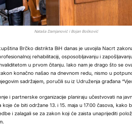
Nataša Damjanović i Bojan Bošković
kupština Brčko distrikta BiH danas je usvojila Nacrt zakon
profesionalnoj rehabilitaciji, osposobljavanju i zapošljavan
invaliditetom u prvom čitanju. Iako nam je drago što se ov
zakon konačno našao na dnevnom redu, nismo u potpuno
njegovim sadržajem, poručili su iz Udruženja građana “Vjer
je i partnerske organizacije planiraju učestvovati na jav
koje će biti održane 13. i 15. maja u 17:00 časova, kako bi 
edbe i zalagali se za zakon koji će zaista unaprijediti polo
m.