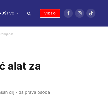
RUŠTVO
VIDEO
Facebook
Instagram
TikTok
 promjene!
ć alat za
san cilj - da prava osoba