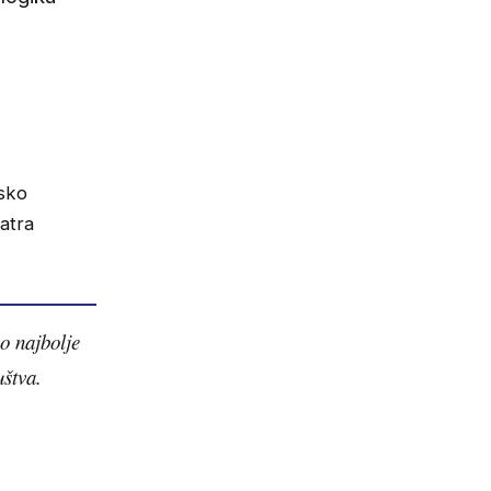
nsko
matra
o najbolje
uštva.