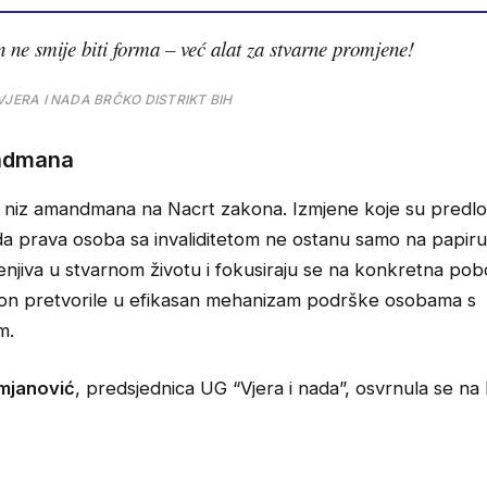
 ne smije biti forma – već alat za stvarne promjene!
VJERA I NADA BRČKO DISTRIKT BIH
ndmana
u niz amandmana na Nacrt zakona. Izmjene koje su predlož
– da prava osoba sa invaliditetom ne ostanu samo na papir
njiva u stvarnom životu i fokusiraju se na konkretna pobo
kon pretvorile u efikasan mehanizam podrške osobama s
m.
mjanović
, predsjednica UG “Vjera i nada”, osvrnula se n