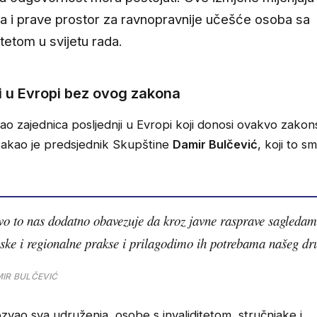
a i prave prostor za ravnopravnije učešće osoba sa
itetom u svijetu rada.
ji u Evropi bez ovog zakona
 kao zajednica posljednji u Evropi koji donosi ovakvo zako
stakao je predsjednik Skupštine
Damir Bulčević
, koji to s
o to nas dodatno obavezuje da kroz javne rasprave sagledam
ske i regionalne prakse i prilagodimo ih potrebama našeg dr
IR BULČEVIĆ
zvao sva udruženja, osobe s invaliditetom, stručnjake i