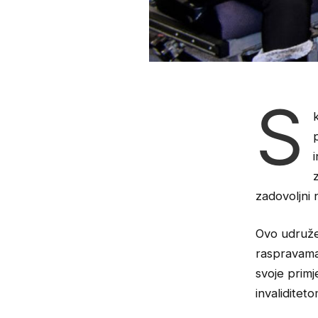
S
zadovoljni 
Ovo udružen
raspravama 
svoje primj
invaliditeto