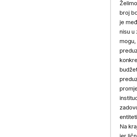
Želimo
broj b
je međ
nisu u
mogu, 
preduz
konkre
budžet
preduz
promje
instit
zadovo
entite
Na kra
jer li