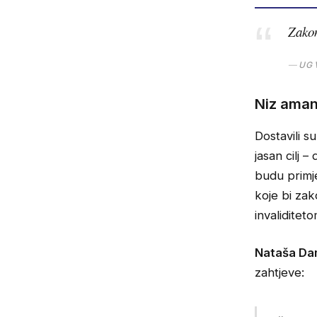
Zakon
UG 
Niz ama
Dostavili s
jasan cilj 
budu primje
koje bi za
invaliditeto
Nataša Da
zahtjeve: