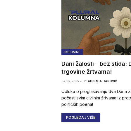
KOLUMNE
Dani žalosti – bez stida: 
trgovine žrtvama!
04/07/2025
BY
ADIS MUJDANOVIĆ
Odluka o proglašavanju dva Dana ža
počasti svim civilnim žrtvama iz pro
političkih poena!
POGLEDAJ VIŠE