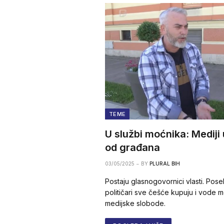
TEME
U službi moćnika: Mediji
od građana
03/05/2025
BY
PLURAL BIH
Postaju glasnogovornici vlasti. Pos
političari sve češće kupuju i vode me
medijske slobode.