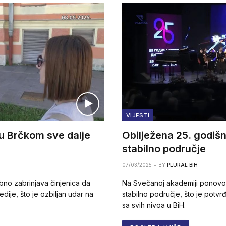
VIJESTI
 u Brčkom sve dalje
Obilježena 25. godišnj
stabilno područje
07/03/2025
BY
PLURAL BIH
ebno zabrinjava činjenica da
Na Svečanoj akademiji ponovo je
dije, što je ozbiljan udar na
stabilno područje, što je potvr
sa svih nivoa u BiH.