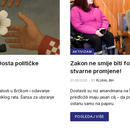
AKTIVIZAM
Dosta političke
Zakon ne smije biti f
stvarne promjene!
07/05/2025
BY
PLURAL BIH
losti u Brčkom i odavanje
Dostavili su niz amandmana na 
teklog rata. Šansa za ubiranje
predložili imaju jasan cilj – da
ostanu samo na papiru.
POGLEDAJ VIŠE