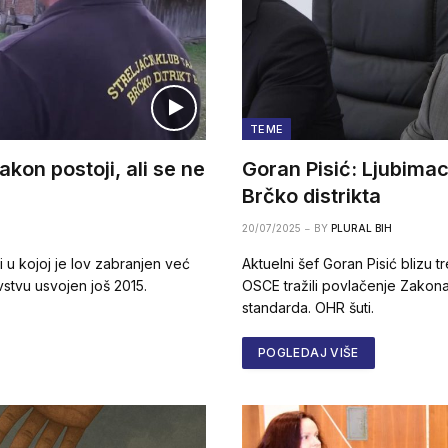
TEME
kon postoji, ali se ne
Goran Pisić: Ljubimac
Brčko distrikta
20/07/2025
BY
PLURAL BIH
i u kojoj je lov zabranjen već
Aktuelni šef Goran Pisić blizu
vstvu usvojen još 2015.
OSCE tražili povlačenje Zako
standarda. OHR šuti.
POGLEDAJ VIŠE