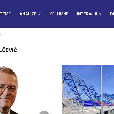
TEME
ANALIZE
KOLUMNE
INTERVJUI
D
ć"
LČEVIĆ