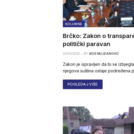
KOLUMNE
Brčko: Zakon o transpar
politički paravan
03/10/2025
BY
ADIS MUJDANOVIĆ
Zakon je ispravljen da bi se izbjegla
njegova suština ostaje podređena pa
POGLEDAJ VIŠE