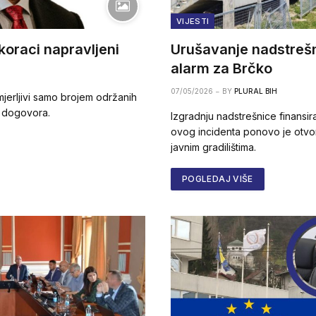
VIJESTI
 koraci napravljeni
Urušavanje nadstrešn
alarm za Brčko
07/05/2026
BY
PLURAL BIH
 mjerljivi samo brojem održanih
h dogovora.
Izgradnju nadstrešnice finansir
ovog incidenta ponovo je otvor
javnim gradilištima.
POGLEDAJ VIŠE