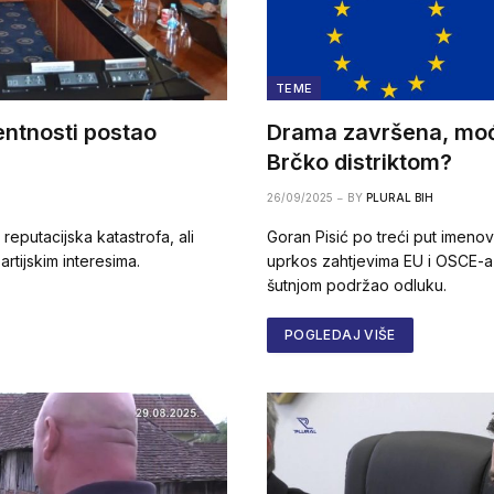
TEME
entnosti postao
Drama završena, moć 
Brčko distriktom?
26/09/2025
BY
PLURAL BIH
 reputacijska katastrofa, ali
Goran Pisić po treći put imenov
rtijskim interesima.
uprkos zahtjevima EU i OSCE-
šutnjom podržao odluku.
POGLEDAJ VIŠE