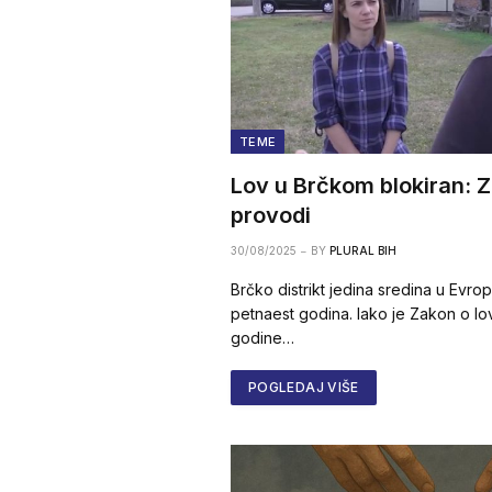
TEME
Lov u Brčkom blokiran: Za
provodi
30/08/2025
BY
PLURAL BIH
Brčko distrikt jedina sredina u Evrop
petnaest godina. Iako je Zakon o lo
godine…
POGLEDAJ VIŠE