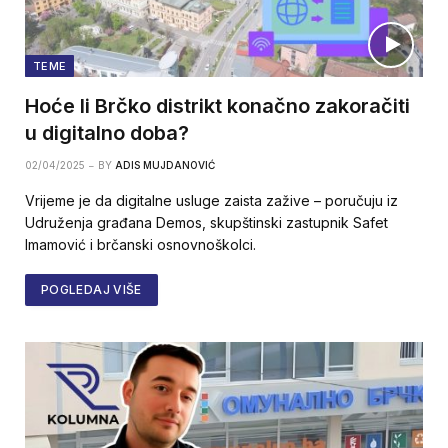
TEME
Hoće li Brčko distrikt konačno zakoračiti
u digitalno doba?
02/04/2025
BY
ADIS MUJDANOVIĆ
Vrijeme je da digitalne usluge zaista zažive – poručuju iz
Udruženja građana Demos, skupštinski zastupnik Safet
Imamović i brčanski osnovnoškolci.
POGLEDAJ VIŠE