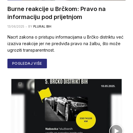
Burne reakcije u Brčkom: Pravo na
informaciju pod prijetnjom
13/06/2025
BY
PLURAL BIH
Nacrt zakona o pristupu informacijama u Brčko distriktu već
izaziva reakcije jer ne predviđa pravo na žalbu, što može
ugroziti transparentnost.
POGLEDAJ VIŠE