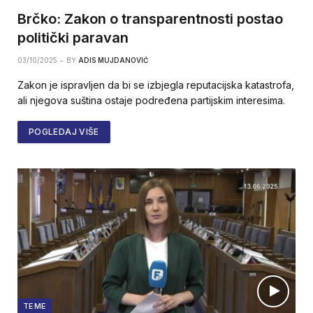
Brčko: Zakon o transparentnosti postao
politički paravan
03/10/2025
BY
ADIS MUJDANOVIĆ
Zakon je ispravljen da bi se izbjegla reputacijska katastrofa,
ali njegova suština ostaje podređena partijskim interesima.
POGLEDAJ VIŠE
TEME