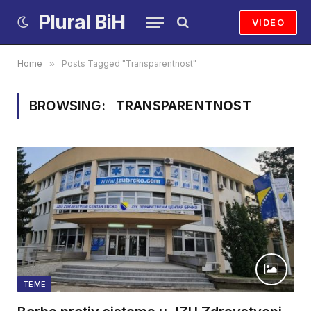
Plural BiH
VIDEO
Home
»
Posts Tagged "Transparentnost"
BROWSING:
TRANSPARENTNOST
TEME