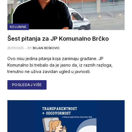
KOLUMNE
Šest pitanja za JP Komunalno Brčko
25/01/2025
BY
BOJAN BOŠKOVIĆ
Ovo nisu jedina pitanja koja zanimaju građane. JP
Komunalno bi trebalo da je jasno da, iz raznih razloga,
trenutno ne uživa zavidan ugled u javnosti.
POGLEDAJ VIŠE