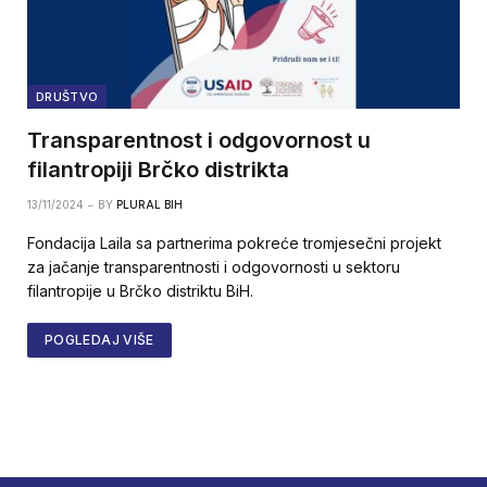
DRUŠTVO
Transparentnost i odgovornost u
filantropiji Brčko distrikta
13/11/2024
BY
PLURAL BIH
Fondacija Laila sa partnerima pokreće tromjesečni projekt
za jačanje transparentnosti i odgovornosti u sektoru
filantropije u Brčko distriktu BiH.
POGLEDAJ VIŠE