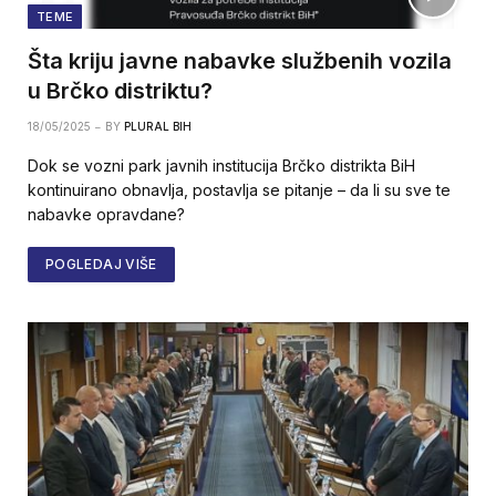
TEME
Šta kriju javne nabavke službenih vozila
u Brčko distriktu?
18/05/2025
BY
PLURAL BIH
Dok se vozni park javnih institucija Brčko distrikta BiH
kontinuirano obnavlja, postavlja se pitanje – da li su sve te
nabavke opravdane?
POGLEDAJ VIŠE