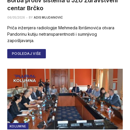
Borba protiv sistema u JZU Zdravstveni
centar Brčko
06/05/2026
BY
ADIS MUJDANOVIĆ
Priča inženjera radiologije Mehmeda Ibrišimovića otvara
Pandorinu kutiju netransparentnosti i sumnjivog
zapošljavanja.
POGLEDAJ VIŠE
KOLUMNE