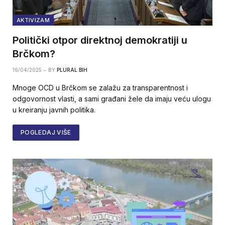
AKTIVIZAM
Politički otpor direktnoj demokratiji u
Brčkom?
16/04/2025
BY
PLURAL BIH
Mnoge OCD u Brčkom se zalažu za transparentnost i
odgovornost vlasti, a sami građani žele da imaju veću ulogu
u kreiranju javnih politika.
POGLEDAJ VIŠE