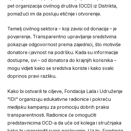
pet organizacija civilnog društva (OCD) iz Distrikta,
pomažući im da posluju etičnije i otvorenije.
Temelj civilnog sektora – koji zavisi od donacija – je
povjerenje. Transparentno upravljanje sredstvima
pokazuje odgovornost prema zajednici, što motiviše
donatore i javnost na podršku. Kada su informacije
dostupne, svi – od donatora do krajnjih korisnika –
mogu vidjeti kako se sredstva koriste i kako svaki
doprinos pravi razliku.
Kako bi ostvarili te ciljeve, Fondacija Laila i Udruženje
“IDI” organizuju edukativne radionice i pokreću
medijsku kampanju za promociju dobrih praksi
transparentnosti. Radionice će omogućiti
predstavnicima OCD-a da uče od kolega i stručnjaka
kako bi unaprijedili svoje poslovanje. Uz to, Fondacija