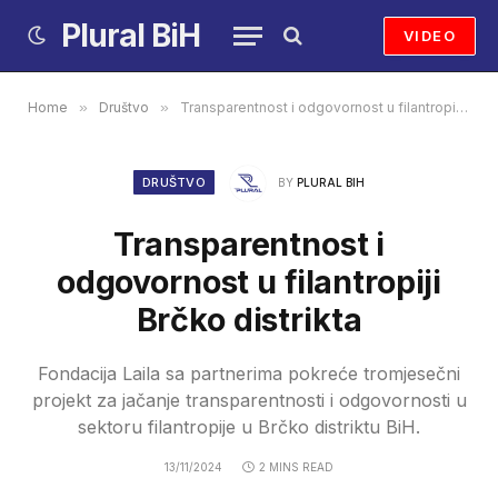
Plural BiH
VIDEO
Home
»
Društvo
»
Transparentnost i odgovornost u filantropiji Brčko distrikta
DRUŠTVO
BY
PLURAL BIH
Transparentnost i
odgovornost u filantropiji
Brčko distrikta
Fondacija Laila sa partnerima pokreće tromjesečni
projekt za jačanje transparentnosti i odgovornosti u
sektoru filantropije u Brčko distriktu BiH.
13/11/2024
2 MINS READ