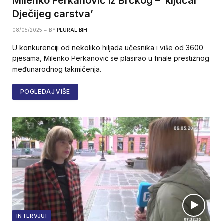
Milenko Perkanović iz Brčkog – ‘ključar
Dječijeg carstva’
08/05/2025
BY
PLURAL BIH
U konkurenciji od nekoliko hiljada učesnika i više od 3600
pjesama, Milenko Perkanović se plasirao u finale prestižnog
međunarodnog takmičenja.
POGLEDAJ VIŠE
INTERVJUI