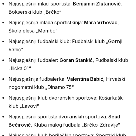
Najuspješniji mladi sportista:
Benjamin Zlatanović
,
Bokserski klub „Brčko“
Najuspješnija mlada sportistkinja:
Mara Vrhovac
,
Škola plesa „Mambo“
Najuspješniji fudbalski klub: Fudbalski klub „Gornji
Rahić“
Najuspješniji fudbaler:
Goran Stankić
, Fudbalski klub
„Ilićka 01“
Najuspješnija fudbalerka:
Valentina Babić
, Hrvatski
nogometni klub „Dinamo 75“
Najuspješniji klub dvoranskih sportova: Košarkaški
klub „Lavovi“
Najuspješniji sportista dvoranskih sportova:
Sead
Bećirović
, Kluba malog fudbala „Brčko-Zdravlјe“
Najuspješniji klub borilačkih sportova: Sportski klub