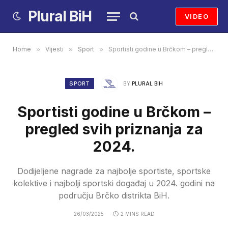
Plural BiH
VIDEO
Home
»
Vijesti
»
Sport
»
Sportisti godine u Brčkom – pregled svih priznanja za 2024.
SPORT
BY
PLURAL BIH
Sportisti godine u Brčkom –
pregled svih priznanja za
2024.
Dodijeljene nagrade za najbolje sportiste, sportske
kolektive i najbolji sportski događaj u 2024. godini na
području Brčko distrikta BiH.
26/03/2025
2 MINS READ