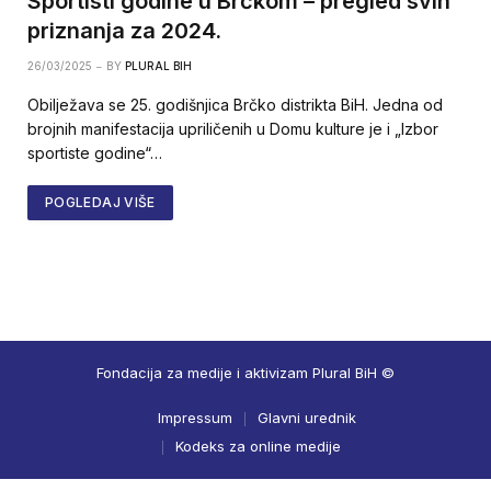
Sportisti godine u Brčkom – pregled svih
priznanja za 2024.
26/03/2025
BY
PLURAL BIH
Obilježava se 25. godišnjica Brčko distrikta BiH. Jedna od
brojnih manifestacija upriličenih u Domu kulture je i „Izbor
sportiste godine“…
POGLEDAJ VIŠE
Fondacija za medije i aktivizam Plural BiH ©
Impressum
Glavni urednik
Kodeks za online medije