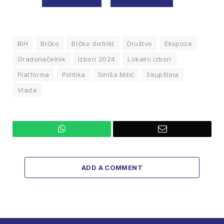
BiH
Brčko
Brčko distrikt
Društvo
Ekspoze
Gradonačelnik
Izbori 2024
Lokalni izbori
Platforma
Politika
Siniša Milić
Skupština
Vlada
WhatsApp
Email
ADD A COMMENT