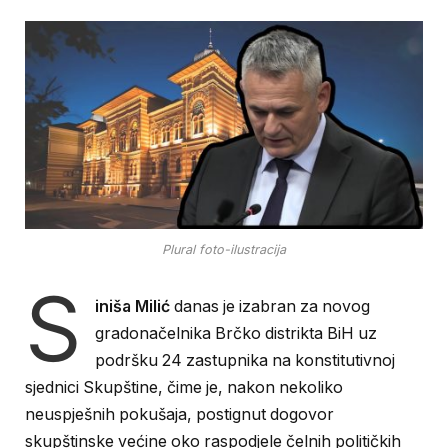
Plural foto-ilustracija
S
iniša Milić
danas je izabran za novog
gradonačelnika Brčko distrikta BiH uz
podršku 24 zastupnika na konstitutivnoj
sjednici Skupštine, čime je, nakon nekoliko
neuspješnih pokušaja, postignut dogovor
skupštinske većine oko raspodjele čelnih političkih