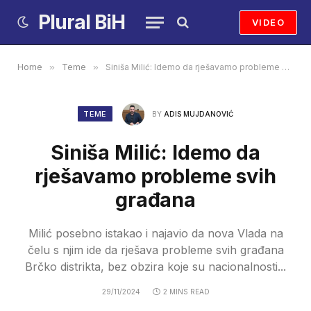
Plural BiH
VIDEO
Home
»
Teme
»
Siniša Milić: Idemo da rješavamo probleme svih građana
TEME
BY
ADIS MUJDANOVIĆ
Siniša Milić: Idemo da
rješavamo probleme svih
građana
Milić posebno istakao i najavio da nova Vlada na
čelu s njim ide da rješava probleme svih građana
Brčko distrikta, bez obzira koje su nacionalnosti...
29/11/2024
2 MINS READ