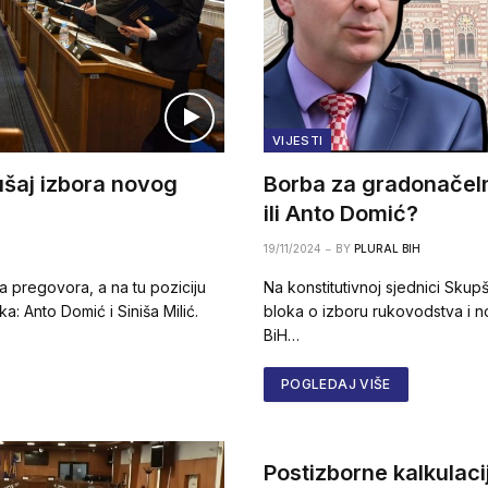
VIJESTI
ušaj izbora novog
Borba za gradonačeln
ili Anto Domić?
19/11/2024
BY
PLURAL BIH
a pregovora, a na tu poziciju
Na konstitutivnoj sjednici Skup
a: Anto Domić i Siniša Milić.
bloka o izboru rukovodstva i n
BiH…
POGLEDAJ VIŠE
Postizborne kalkulaci