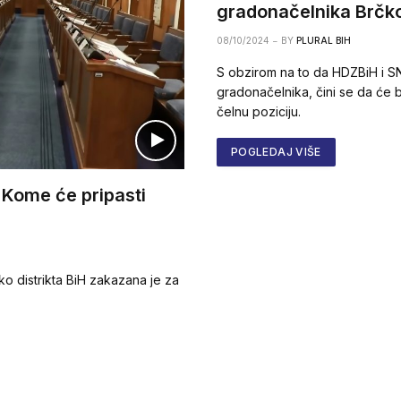
gradonačelnika Brčk
08/10/2024
BY
PLURAL BIH
S obzirom na to da HDZBiH i SN
gradonačelnika, čini se da će b
čelnu poziciju.
POGLEDAJ VIŠE
: Kome će pripasti
ko distrikta BiH zakazana je za