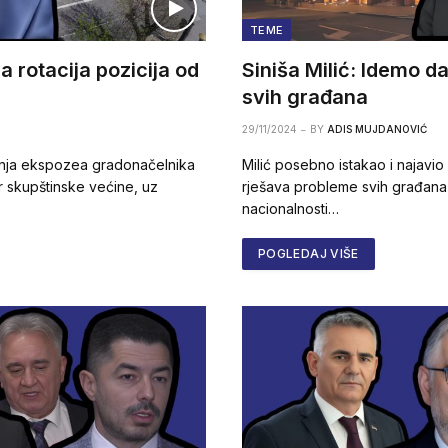
TEME
 rotacija pozicija od
Siniša Milić: Idemo 
svih građana
29/11/2024
BY
ADIS MUJDANOVIĆ
anja ekspozea gradonačelnika
Milić posebno istakao i najavio
r skupštinske većine, uz
rješava probleme svih građana 
nacionalnosti…
POGLEDAJ VIŠE