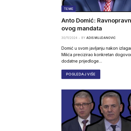
TEME
Anto Domić: Ravnopravna
ovog mandata
30/11/2024
BY
ADIS MUJDANOVIĆ
Domić u svom javljanju nakon izlag
Milića precizirao konkretan dogovo
dodatne prijedloge…
POGLEDAJ VIŠE