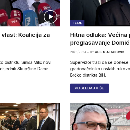
TEME
vlast: Koalicija za
Hitna odluka: Većina 
preglasavanje Domić
28/11/2024
BY
ADIS MUJDANOVIĆ
 distriktu: Siniša Milić novi
Supervizor traži da se donese 
edsjednik Skupštine Damir
gradonačelnika i ostalih rukovod
Brčko distrikta BiH.
POGLEDAJ VIŠE