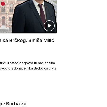
ika Brčkog: Siniša Milić
štine izostao dogovor tri nacionalna
ovog gradonačelnika Brčko distrikta
je: Borba za