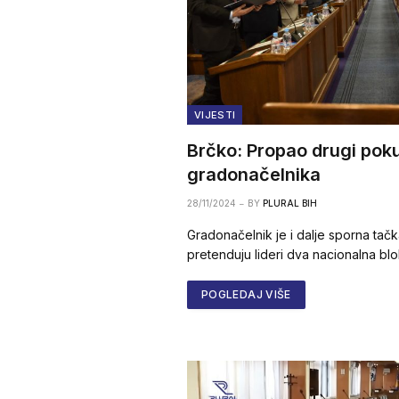
VIJESTI
Brčko: Propao drugi pok
gradonačelnika
28/11/2024
BY
PLURAL BIH
Gradonačelnik je i dalje sporna tačk
pretenduju lideri dva nacionalna blok
POGLEDAJ VIŠE