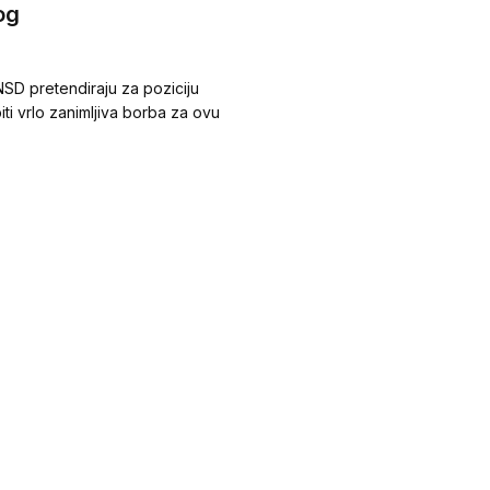
og
SD pretendiraju za poziciju
iti vrlo zanimljiva borba za ovu