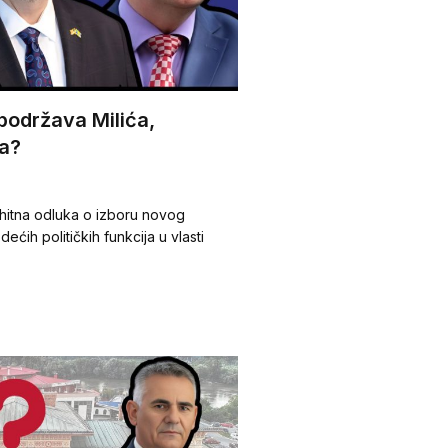
podržava Milića,
a?
hitna odluka o izboru novog
ećih političkih funkcija u vlasti