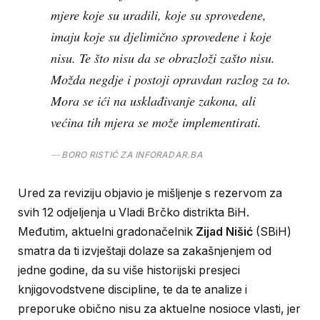
mjere koje su uradili, koje su sprovedene,
imaju koje su djelimično sprovedene i koje
nisu. Te što nisu da se obrazloži zašto nisu.
Možda negdje i postoji opravdan razlog za to.
Mora se ići na usklađivanje zakona, ali
većina tih mjera se može implementirati.
BORO RISTIĆ ZA INFORADAR.BA
Ured za reviziju objavio je mišljenje s rezervom za
svih 12 odjeljenja u Vladi Brčko distrikta BiH.
Međutim, aktuelni gradonačelnik
Zijad Nišić
(SBiH)
smatra da ti izvještaji dolaze sa zakašnjenjem od
jedne godine, da su više historijski presjeci
knjigovodstvene discipline, te da te analize i
preporuke obično nisu za aktuelne nosioce vlasti, jer