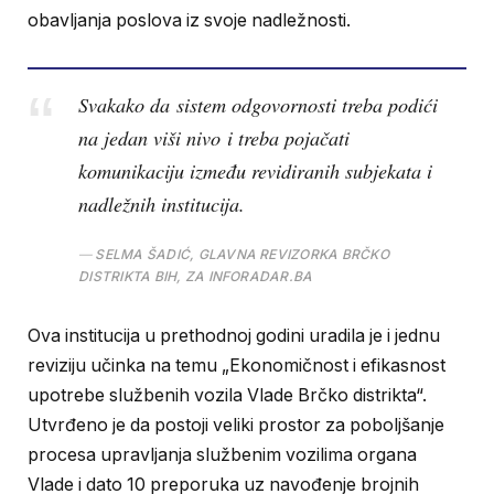
obavljanja poslova iz svoje nadležnosti.
Svakako da sistem odgovornosti treba podići
na jedan viši nivo i treba pojačati
komunikaciju između revidiranih subjekata i
nadležnih institucija.
SELMA ŠADIĆ, GLAVNA REVIZORKA BRČKO
DISTRIKTA BIH, ZA INFORADAR.BA
Ova institucija u prethodnoj godini uradila je i jednu
reviziju učinka na temu „Ekonomičnost i efikasnost
upotrebe službenih vozila Vlade Brčko distrikta“.
Utvrđeno je da postoji veliki prostor za poboljšanje
procesa upravljanja službenim vozilima organa
Vlade i dato 10 preporuka uz navođenje brojnih