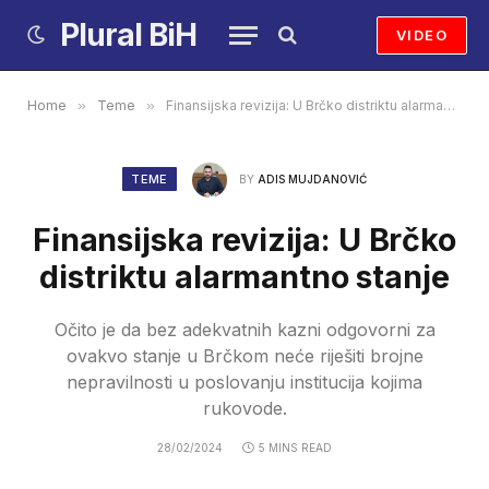
Plural BiH
VIDEO
Home
»
Teme
»
Finansijska revizija: U Brčko distriktu alarmantno stanje
TEME
BY
ADIS MUJDANOVIĆ
Finansijska revizija: U Brčko
distriktu alarmantno stanje
Očito je da bez adekvatnih kazni odgovorni za
ovakvo stanje u Brčkom neće riješiti brojne
nepravilnosti u poslovanju institucija kojima
rukovode.
28/02/2024
5 MINS READ