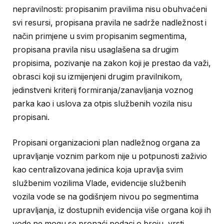
nepravilnosti: propisanim pravilima nisu obuhvaćeni
svi resursi, propisana pravila ne sadrže nadležnost i
način primjene u svim propisanim segmentima,
propisana pravila nisu usaglašena sa drugim
propisima, pozivanje na zakon koji je prestao da važi,
obrasci koji su izmijenjeni drugim pravilnikom,
jedinstveni kriterij formiranja/zanavljanja voznog
parka kao i uslova za otpis službenih vozila nisu
propisani.
Propisani organizacioni plan nadležnog organa za
upravljanje voznim parkom nije u potpunosti zaživio
kao centralizovana jedinica koja upravlja svim
službenim vozilima Vlade, evidencije službenih
vozila vode se na godišnjem nivou po segmentima
upravljanja, iz dostupnih evidencija više organa koji ih
vode ne mogu se pronaći podaci o broju, vrsti,