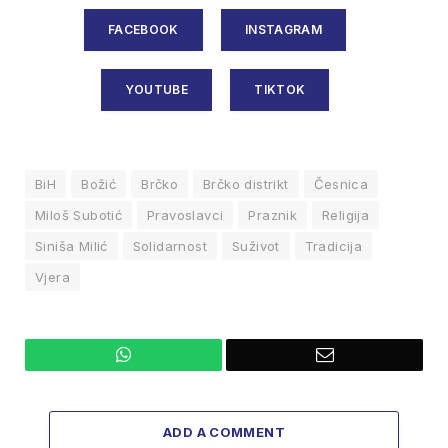
FACEBOOK
INSTAGRAM
YOUTUBE
TIKTOK
BiH
Božić
Brčko
Brčko distrikt
Česnica
Miloš Subotić
Pravoslavci
Praznik
Religija
Siniša Milić
Solidarnost
Suživot
Tradicija
Vjera
WhatsApp
Email
ADD A COMMENT