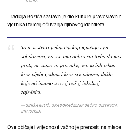
ĐORĐE
Tradicija Božića sastavni je dio kulture pravoslavnih
vjernika i temelj očuvanja njihovog identiteta.
To je u stvari jedan čin koji upućuje i na
solidarnost, na sve ono dobro što treba da nas
prati, ne samo za praznike, već ja bih rekao
kroz cijelu godinu i kroz sve odnose, dakle,
koje mi imamo u ovoj našoj lokalnoj
zajednici.
SINIŠA MILIĆ, GRADONAČELNIK BRČKO DISTRIKTA
BIH (SNSD)
Ove običaje i vrijednosti važno je prenositi na mlađe