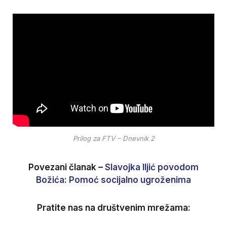
Prilog za FTV – Dnevnik 2
Povezani članak –
Slavojka Iljić povodom
Božića: Pomoć socijalno ugroženima
Pratite nas na društvenim mrežama: