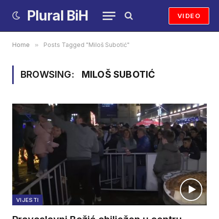
Plural BiH
VIDEO
Home
»
Posts Tagged "Miloš Subotić"
BROWSING:
MILOŠ SUBOTIĆ
VIJESTI