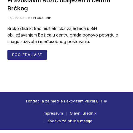
Pravoslavni Božić obilježen u centru
Brčkog
07/01/2025
BY
PLURAL BIH
Brčko distrikt kao multietnička zajednica u BiH
obilježavanjem Božića u centru grada ponovo potvrđuje
snagu suživota i međusobnog poštovanja.
POGLEDAJ VIŠE
Fondacija za medije i aktivizam Plural BiH ©
Impressum
Glavni urednik
Kodeks za online medije