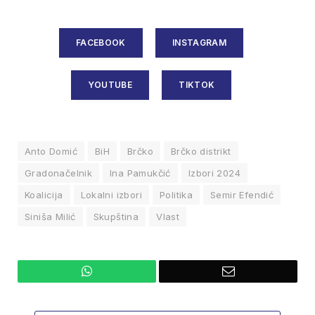
FACEBOOK
INSTAGRAM
YOUTUBE
TIKTOK
Anto Domić
BiH
Brčko
Brčko distrikt
Gradonačelnik
Ina Pamukčić
Izbori 2024
Koalicija
Lokalni izbori
Politika
Semir Efendić
Siniša Milić
Skupština
Vlast
WhatsApp
Email