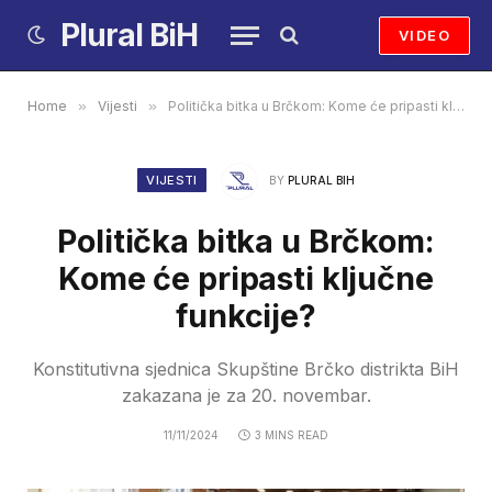
Plural BiH
VIDEO
Home
»
Vijesti
»
Politička bitka u Brčkom: Kome će pripasti ključne funkcije?
VIJESTI
BY
PLURAL BIH
Politička bitka u Brčkom:
Kome će pripasti ključne
funkcije?
Konstitutivna sjednica Skupštine Brčko distrikta BiH
zakazana je za 20. novembar.
11/11/2024
3 MINS READ