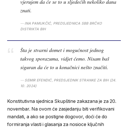
vjerujem da će se to u sljedećih nekoliko dana
znati.
INA PAMUKČIĆ, PREDSJEDNICA SBB BRČKO
DISTRIKTA BIH
Šta je stvarni domet i mogućnost jednog
takvog sporazuma, vidjet ćemo. Nisam baš
siguran da će to u konačnici nešto značiti.
SEMIR EFENDIĆ, PREDSJEDNIK STRANKE ZA BIH (24.
10. 2024)
Konstitutivna sjednica Skupštine zakazana je za 20.
novembar. Na ovom će zasjedanju biti verifikovani
mandati, a ako se postigne dogovor, doći će do
formiranja vlasti i glasanja za nosioce ključnih