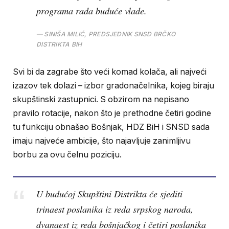
programa rada buduće vlade.
SINIŠA MILIĆ, PREDSJEDNIK SNSD BRČKO
DISTRIKTA BIH
Svi bi da zagrabe što veći komad kolača, ali najveći
izazov tek dolazi – izbor gradonačelnika, kojeg biraju
skupštinski zastupnici. S obzirom na nepisano
pravilo rotacije, nakon što je prethodne četiri godine
tu funkciju obnašao Bošnjak, HDZ BiH i SNSD sada
imaju najveće ambicije, što najavljuje zanimljivu
borbu za ovu čelnu poziciju.
U budućoj Skupštini Distrikta će sjediti
trinaest poslanika iz reda srpskog naroda,
dvanaest iz reda bošnjačkog i četiri poslanika