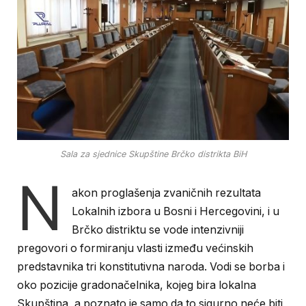
Sala za sjednice Skupštine Brčko distrikta BiH
N
akon proglašenja zvaničnih rezultata
Lokalnih izbora u Bosni i Hercegovini, i u
Brčko distriktu se vode intenzivniji
pregovori o formiranju vlasti između većinskih
predstavnika tri konstitutivna naroda. Vodi se borba i
oko pozicije gradonačelnika, kojeg bira lokalna
Skupština, a poznato je samo da to sigurno neće biti