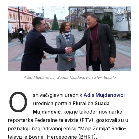
Adis Mujdanović, Suada Mujdanović i Elvir Bucalo
O
snivač/glavni urednik
Adis Mujdanović
i
urednica portala Plural.ba
Suada
Mujdanović
, koja je također novinarka-
reporterka Federalne televizije (FTV), gostovali su u
poznatoj i nagrađivanoj emisiji “Moja Zemlja” Radio-
televizije Bosne i Hercegovine (BHRT).