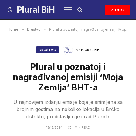
Plural BiH
VIDEO
Home
»
Društvo
»
Plural u poznatoj i nagrađivanoj emisiji ‘Moja Zemlja’ BHT-a
DRUŠTVO
BY
PLURAL BIH
Plural u poznatoj i
nagrađivanoj emisiji ‘Moja
Zemlja’ BHT-a
U najnovijem izdanju emisije koja je snimljena sa
brojnim gostima na nekoliko lokacija u Brčko
distriktu, predstavljen je i rad Plurala.
13/12/2024
1 MIN READ