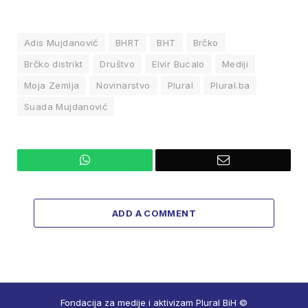
Adis Mujdanović
BHRT
BHT
Brčko
Brčko distrikt
Društvo
Elvir Bucalo
Mediji
Moja Zemlja
Novinarstvo
Plural
Plural.ba
Suada Mujdanović
WhatsApp
Email
ADD A COMMENT
Fondacija za medije i aktivizam Plural BiH ©