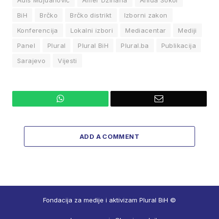
Adis Mujdanović
Amer Džihana
Anida Sokol
BiH
Brčko
Brčko distrikt
Izborni zakon
Konferencija
Lokalni izbori
Mediacentar
Mediji
Panel
Plural
Plural BiH
Plural.ba
Publikacija
Sarajevo
Vijesti
WhatsApp
Email
ADD A COMMENT
Fondacija za medije i aktivizam Plural BiH ©