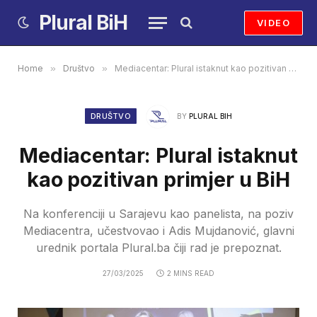
Plural BiH
VIDEO
Home
»
Društvo
»
Mediacentar: Plural istaknut kao pozitivan primjer u BiH
DRUŠTVO
BY
PLURAL BIH
Mediacentar: Plural istaknut
kao pozitivan primjer u BiH
Na konferenciji u Sarajevu kao panelista, na poziv
Mediacentra, učestvovao i Adis Mujdanović, glavni
urednik portala Plural.ba čiji rad je prepoznat.
27/03/2025
2 MINS READ