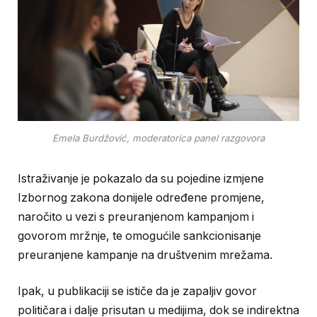
Emela Burdžović, moderatorica panel razgovora
Istraživanje je pokazalo da su pojedine izmjene
Izbornog zakona donijele određene promjene,
naročito u vezi s preuranjenom kampanjom i
govorom mržnje, te omogućile sankcionisanje
preuranjene kampanje na društvenim mrežama.
Ipak, u publikaciji se ističe da je zapaljiv govor
političara i dalje prisutan u medijima, dok se indirektna