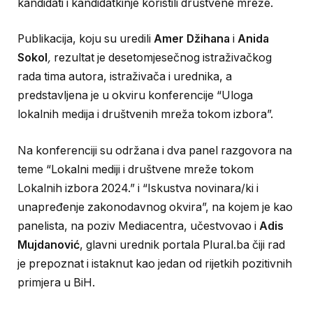
kandidati i kandidatkinje koristili društvene mreže.
Publikacija, koju su uredili
Amer Džihana
i
Anida
Sokol
,
rezultat je desetomjesečnog istraživačkog
rada tima autora, istraživača i urednika, a
predstavljena je
u okviru
konferencije “Uloga
lokalnih medija i društvenih mreža tokom izbora”.
Na konferenciji su održana i dva panel razgovora na
teme “Lokalni mediji i društvene mreže tokom
Lokalnih izbora 2024.” i “Iskustva novinara/ki i
unapređenje zakonodavnog okvira”, na kojem je kao
panelista, na poziv Mediacentra, učestvovao i
Adis
Mujdanović
, glavni urednik portala Plural.ba čiji rad
je prepoznat i istaknut kao jedan od rijetkih pozitivnih
primjera u BiH.