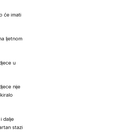
o će imati
na ljetnom
djece u
djece nije
kiralo
i dalje
rtan stazi