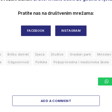
Pratite nas na društvenim mrežama:
FACEBOOK
INSTAGRAM
o
Brčko distrikt
Djeca
Društvo
Gradski park
Miroslav
e
Odgovornost
Politika
Poljoprivredna i medicinska škola
W
ADD A COMMENT