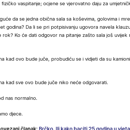
 fizičko vaspitanje; ocjene se vjerovatno daju za umjetni
guće da se jedna obična sala sa koševima, golovima i mr
et godina? Da li se pri potpisivanju ugovora navela klauzu
 rok? Ko će dati odgovor na pitanje zašto sala još uvijek n
 kad ovo bude juče, probudiću se i vidjeti da su kamioni
a kad sve ovo bude juče niko neće odgovarati.
kod nas normalno.
amo djece.
ovezani članak:
Brčko. Ili kako baciti 25 godina u vjeta