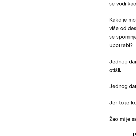
se vodi kao
Kako je mo
više od des
se spominje
upotrebi?
Jednog dana
otišli.
Jednog dan
Jer to je 
Žao mi je s
P