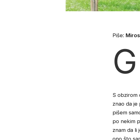
Piše:
Miros
G
S obzirom d
znao da je 
pišem samo
po nekim p
znam da li 
ono što sam