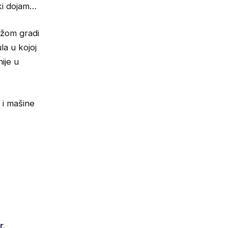
čki dojam…
ežom gradi
la u kojoj
ije u
 i mašine
r.