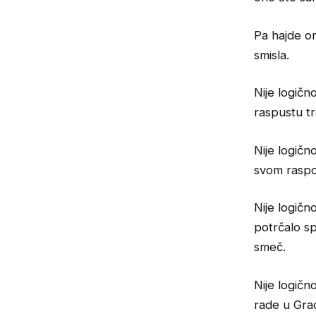
Pa hajde o
smisla.
Nije logičn
raspustu tr
Nije logičn
svom raspo
Nije logičn
potrčalo sp
smeč.
Nije logičn
rade u Gra