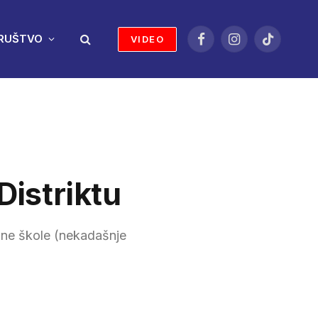
RUŠTVO
VIDEO
Facebook
Instagram
TikTok
Distriktu
edne škole (nekadašnje