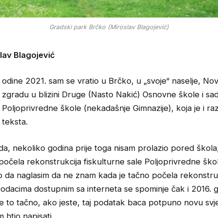
Gradski park Brčko (Miroslav Blagojević)
lav Blagojević
odine 2021. sam se vratio u Brčko, u „svoje“ naselje, No
zgradu u blizini Druge (Nasto Nakić) Osnovne škole i sa
Poljoprivredne škole (nekadašnje Gimnazije), koja je i r
teksta.
a, nekoliko godina prije toga nisam prolazio pored škola
počela rekonstrukcija fiskulturne sale Poljoprivredne ško
 da naglasim da ne znam kada je tačno počela rekonstru
odacima dostupnim sa interneta se spominje čak i 2016. 
je to tačno, ako jeste, taj podatak baca potpuno novu svj
 htio napisati.