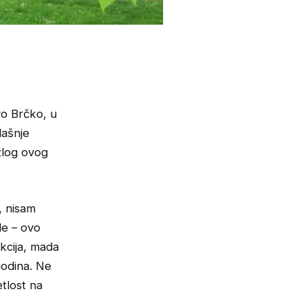
vo Brčko, u
dašnje
azlog ovog
, nisam
le – ovo
kcija, mada
godina. Ne
etlost na