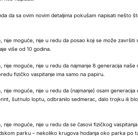
nda da sa ovim novim detaljima pokušam napisati nešto št
o, nije moguće, nije u redu da posao koji se može završiti 
aje više od 10 godina.
o, nije moguće, nije u redu da najmanje 8 generacija naše 
redu fizičko vaspitanje ima samo na papiru.
o, nije moguće, nije u redu da (najmanje) osam generacija 
rint, šutnulo loptu, odbranilo sedmerac, dalo trojku ili blo
o, nije moguće, nije u redu da se časovi fizičkog vaspitanja 
dskom parku – nekoliko krugova hodanja oko parka po ta