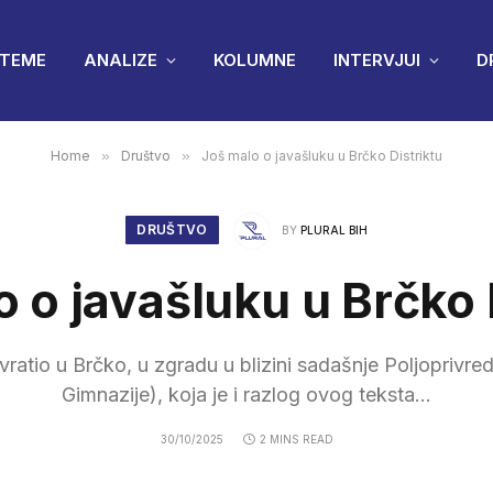
TEME
ANALIZE
KOLUMNE
INTERVJUI
D
Home
»
Društvo
»
Još malo o javašluku u Brčko Distriktu
DRUŠTVO
BY
PLURAL BIH
 o javašluku u Brčko 
ratio u Brčko, u zgradu u blizini sadašnje Poljoprivr
Gimnazije), koja je i razlog ovog teksta...
30/10/2025
2 MINS READ