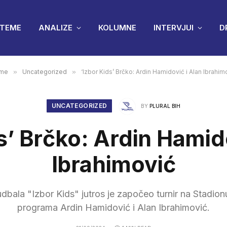
TEME
ANALIZE
KOLUMNE
INTERVJUI
D
me
»
Uncategorized
»
‘Izbor Kids’ Brčko: Ardin Hamidović i Alan Ibrahim
UNCATEGORIZED
BY
PLURAL BIH
s’ Brčko: Ardin Hamid
Ibrahimović
udbala "Izbor Kids" jutros je započeo turnir na Stadionu
programa Ardin Hamidović i Alan Ibrahimović.