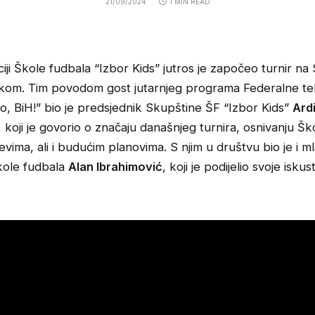
21/09/2024
1 MIN READ
iji Škole fudbala “Izbor Kids” jutros je započeo turnir na
čkom. Tim povodom gost jutarnjeg programa Federalne tel
o, BiH!” bio je predsjednik Skupštine ŠF “Izbor Kids”
Ard
, koji je govorio o značaju današnjeg turnira, osnivanju Šk
ljevima, ali i budućim planovima. S njim u društvu bio je i ml
kole fudbala
Alan Ibrahimović
, koji je podijelio svoje isku