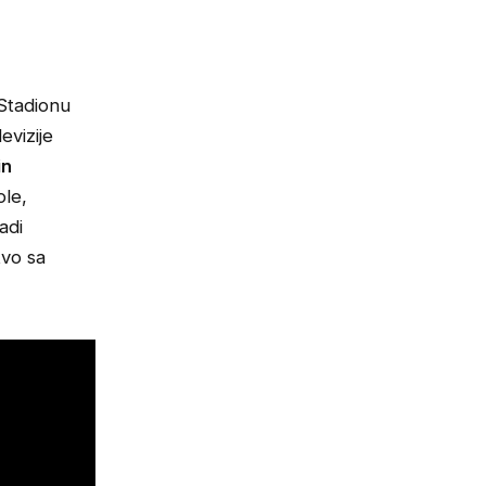
 Stadionu
evizije
in
ole,
adi
stvo sa