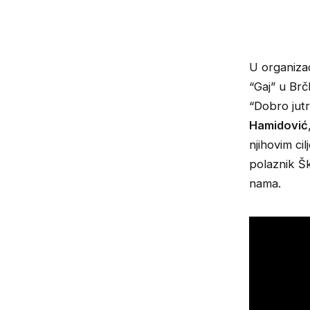
U organizac
“Gaj” u Br
“Dobro jutr
Hamidović
njihovim ci
polaznik Š
nama.