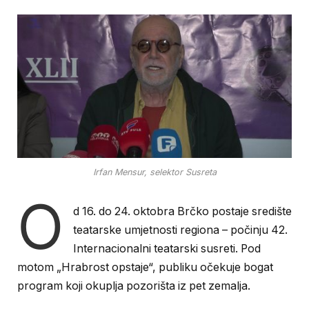
Irfan Mensur, selektor Susreta
O
d 16. do 24. oktobra Brčko postaje središte
teatarske umjetnosti regiona – počinju 42.
Internacionalni teatarski susreti. Pod
motom „Hrabrost opstaje“, publiku očekuje bogat
program koji okuplja pozorišta iz pet zemalja.