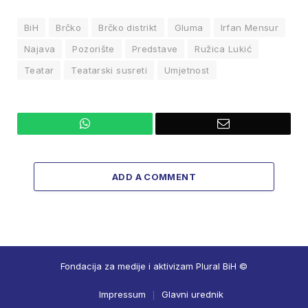
BiH
Brčko
Brčko distrikt
Gluma
Irfan Mensur
Najava
Pozorište
Predstave
Ružica Lukić
Teatar
Teatarski susreti
Umjetnost
WhatsApp
Email
ADD A COMMENT
Fondacija za medije i aktivizam Plural BiH ©
Impressum
Glavni urednik