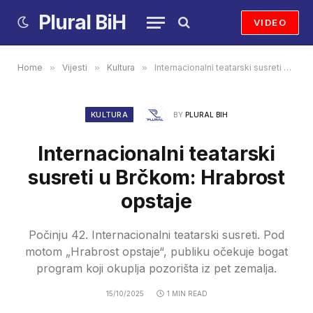
Plural BiH
VIDEO
Home
»
Vijesti
»
Kultura
»
Internacionalni teatarski susreti u Brčkom: Hrabrost opstaje
KULTURA
BY
PLURAL BIH
Internacionalni teatarski
susreti u Brčkom: Hrabrost
opstaje
Počinju 42. Internacionalni teatarski susreti. Pod
motom „Hrabrost opstaje“, publiku očekuje bogat
program koji okuplja pozorišta iz pet zemalja.
15/10/2025
1 MIN READ