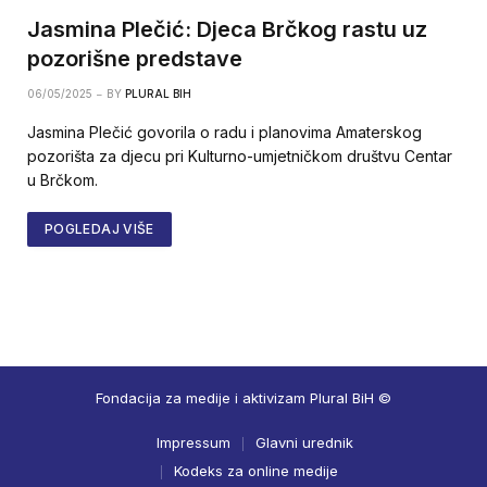
Jasmina Plečić: Djeca Brčkog rastu uz
pozorišne predstave
06/05/2025
BY
PLURAL BIH
Jasmina Plečić govorila o radu i planovima Amaterskog
pozorišta za djecu pri Kulturno-umjetničkom društvu Centar
u Brčkom.
POGLEDAJ VIŠE
Fondacija za medije i aktivizam Plural BiH ©
Impressum
Glavni urednik
Kodeks za online medije