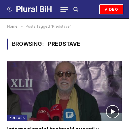
Plural BiH
VIDEO
Home
»
Posts Tagged "Predstave"
BROWSING:
PREDSTAVE
KULTURA