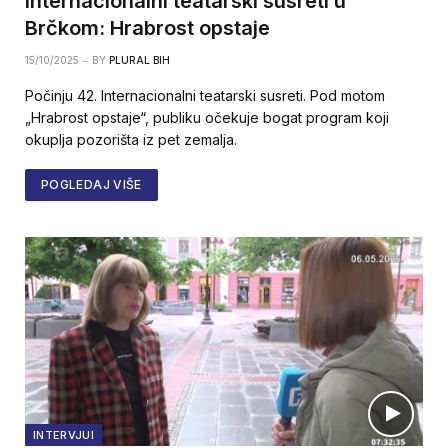
Internacionalni teatarski susreti u
Brčkom: Hrabrost opstaje
15/10/2025
BY
PLURAL BIH
Počinju 42. Internacionalni teatarski susreti. Pod motom
„Hrabrost opstaje“, publiku očekuje bogat program koji
okuplja pozorišta iz pet zemalja.
POGLEDAJ VIŠE
INTERVJUI