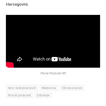
Hercegovini.
Plural Podcast #5
Ibro Sulejmanović
Medicina
Obrazovanje
Plural podcast
Zdravlje