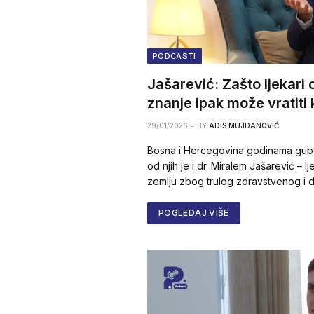
PODCASTI
Jašarević: Zašto ljekari 
znanje ipak može vratiti 
29/01/2026
BY
ADIS MUJDANOVIĆ
Bosna i Hercegovina godinama gube 
od njih je i dr. Miralem Jašarević – l
zemlju zbog trulog zdravstvenog i 
POGLEDAJ VIŠE