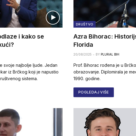
DRUŠTVO
odlaze i kako se
Azra Bihorac: Histori
kući?
Florida
20/08/2025
BY
PLURAL BIH
svoje najbolje ljude. Jedan
Prof. Bihorac rođena je u Brčko
jekar iz Brčkog koji je napustio
obrazovanje. Diplomirala je me
društvenog sistema.
1990. godine.
POGLEDAJ VIŠE