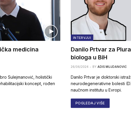
INTERVJUI
tička medicina
Danilo Prtvar za Plura
biologa u BiH
26/06/2024
BY
ADIS MUJDANOVIĆ
bro Sulejmanović, holistički
Danilo Prtvar je doktorski istr
ehabilitacijski koncept, rođen
neurodegenerativne bolesti 
naučnom institutu u Evropi.
POGLEDAJ VIŠE