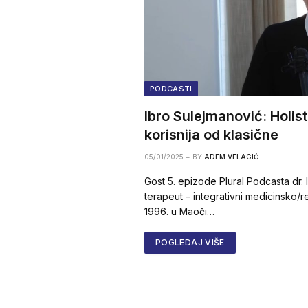
PODCASTI
Ibro Sulejmanović: Holis
korisnija od klasične
05/01/2025
BY
ADEM VELAGIĆ
Gost 5. epizode Plural Podcasta dr. I
terapeut – integrativni medicinsko/r
1996. u Maoči…
POGLEDAJ VIŠE