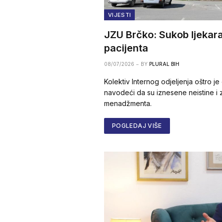
VIJESTI
JZU Brčko: Sukob ljekar
pacijenta
08/07/2026
BY
PLURAL BIH
Kolektiv Internog odjeljenja oštro je
navodeći da su iznesene neistine i z
menadžmenta.
POGLEDAJ VIŠE