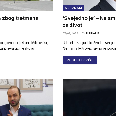
AKTIVIZAM
a zbog tretmana
‘Svejedno je’ – Ne smi
za život!
07/07/2026
BY
PLURAL BIH
 odgovorio ljekaru Mitroviću,
U borbi za ljudski život, “sveje
ahtijevajući reakciju
Nemanja Mitrović javno je podi
POGLEDAJ VIŠE