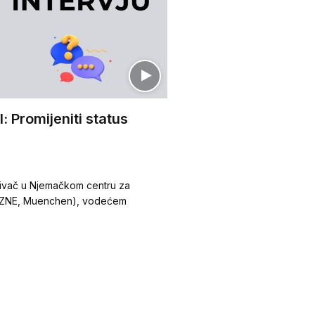
l: Promijeniti status
aživač u Njemačkom centru za
(DZNE, Muenchen), vodećem