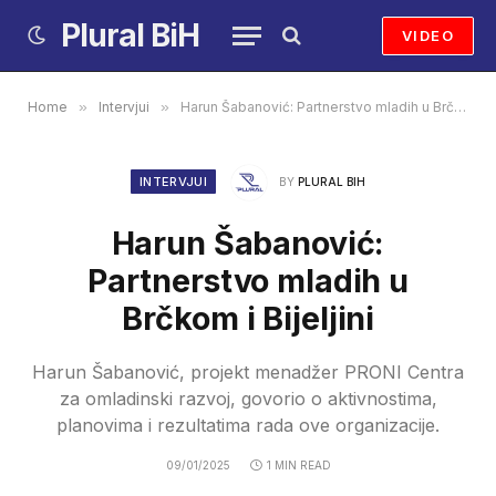
Plural BiH
VIDEO
Home
»
Intervjui
»
Harun Šabanović: Partnerstvo mladih u Brčkom i Bijeljini
INTERVJUI
BY
PLURAL BIH
Harun Šabanović:
Partnerstvo mladih u
Brčkom i Bijeljini
Harun Šabanović, projekt menadžer PRONI Centra
za omladinski razvoj, govorio o aktivnostima,
planovima i rezultatima rada ove organizacije.
09/01/2025
1 MIN READ