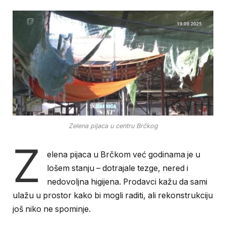
Zelena pijaca u centru Brčkog
Z
elena pijaca u Brčkom već godinama je u
lošem stanju – dotrajale tezge, nered i
nedovoljna higijena. Prodavci kažu da sami
ulažu u prostor kako bi mogli raditi, ali rekonstrukciju
još niko ne spominje.