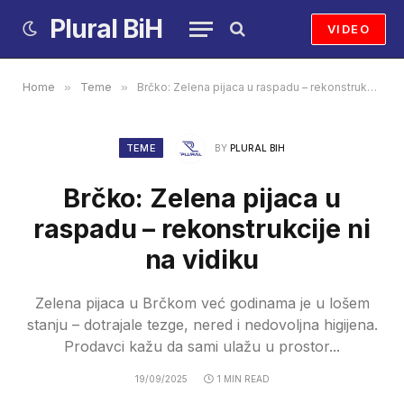
Plural BiH
VIDEO
Home
»
Teme
»
Brčko: Zelena pijaca u raspadu – rekonstrukcije ni na vidiku
TEME
BY
PLURAL BIH
Brčko: Zelena pijaca u
raspadu – rekonstrukcije ni
na vidiku
Zelena pijaca u Brčkom već godinama je u lošem
stanju – dotrajale tezge, nered i nedovoljna higijena.
Prodavci kažu da sami ulažu u prostor...
19/09/2025
1 MIN READ