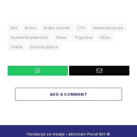
BiH
Brčko
Brčko distrikt
FTV
Rekonstrukcija
Suada Mujdanović
Teme
Trgovina
Uživo
Vlada
Zelena pijaca
WhatsApp
Email
ADD A COMMENT
Fondacija za medije i aktivizam Plural BiH ©