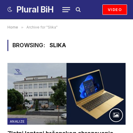
Plural BiH
VIDEO
Home
»
Archive for "Slika"
BROWSING:
SLIKA
ANALIZE