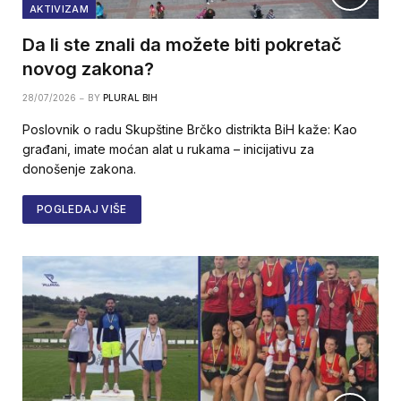
AKTIVIZAM
Da li ste znali da možete biti pokretač
novog zakona?
28/07/2026
BY
PLURAL BIH
Poslovnik o radu Skupštine Brčko distrikta BiH kaže: Kao
građani, imate moćan alat u rukama – inicijativu za
donošenje zakona.
POGLEDAJ VIŠE