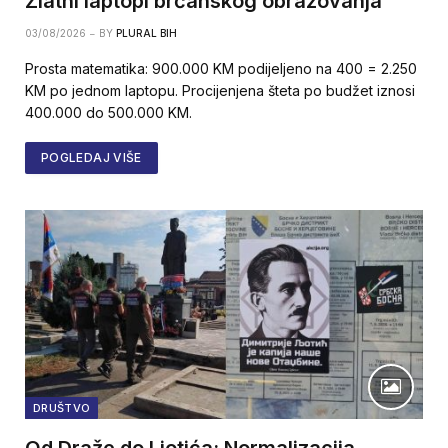
Zlatni laptopi brčanskog obrazovanja
03/08/2026
BY
PLURAL BIH
Prosta matematika: 900.000 KM podijeljeno na 400 = 2.250
KM po jednom laptopu. Procijenjena šteta po budžet iznosi
400.000 do 500.000 KM.
POGLEDAJ VIŠE
DRUŠTVO
Od Draže do Ljotića: Normalizacija