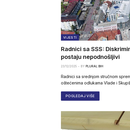
VIJESTI
Radnici sa SSS: Diskrimin
postaju nepodnošljivi
23/12/2025
BY
PLURAL BIH
Radnici sa srednjom stručnom sprem
oštećenima odlukama Vlade i Skupšti
POGLEDAJ VIŠE