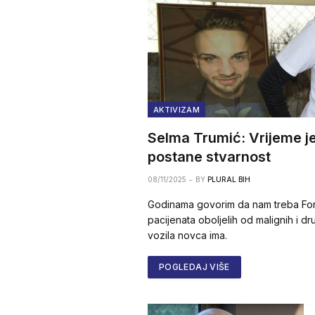
AKTIVIZAM
Selma Trumić: Vrijeme je
postane stvarnost
08/11/2025
BY
PLURAL BIH
Godinama govorim da nam treba Fond
pacijenata oboljelih od malignih i dr
vozila novca ima.
POGLEDAJ VIŠE