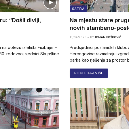
SATIRA
u: “Došli divlji,
Na mjestu stare prug
novih stambeno-posl
15/04/2026
BY
BOJAN BOŠKOVIĆ
 na potezu izletišta Ficibajer –
Predsjednici poslaničkih klubov
30. redovnoj sjednici Skupštine
Hercegovine razmatraju izgrad
parka kao rješenja za prostor 
POGLEDAJ VIŠE