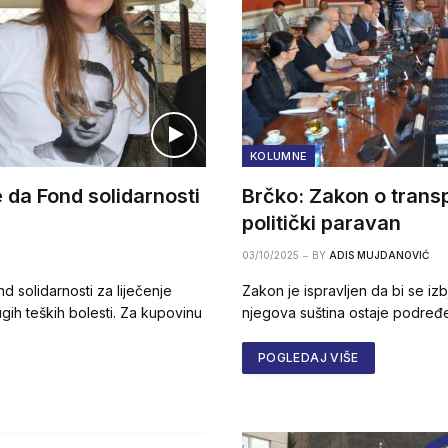
KOLUMNE
 da Fond solidarnosti
Brčko: Zakon o trans
politički paravan
03/10/2025
BY
ADIS MUJDANOVIĆ
 solidarnosti za liječenje
Zakon je ispravljen da bi se izb
ugih teških bolesti. Za kupovinu
njegova suština ostaje podređe
POGLEDAJ VIŠE