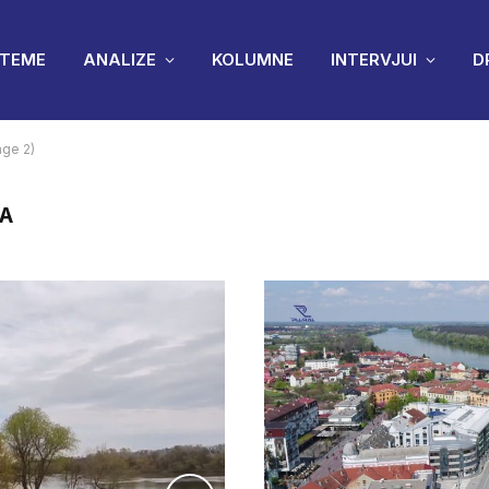
TEME
ANALIZE
KOLUMNE
INTERVJUI
D
age 2)
NA