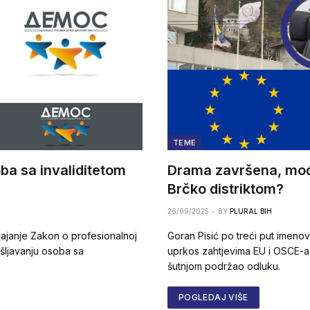
TEME
ba sa invaliditetom
Drama završena, moć 
Brčko distriktom?
26/09/2025
BY
PLURAL BIH
vajanje Zakon o profesionalnoj
Goran Pisić po treći put imenov
ošljavanju osoba sa
uprkos zahtjevima EU i OSCE-
šutnjom podržao odluku.
POGLEDAJ VIŠE