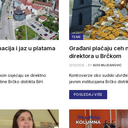
TEME
acija i jaz u platama
Građani plaćaju ceh 
direktora u Brčkom
12/12/2025
BY
ADIS MUJDANOVIĆ
om osjećaju se direktno
Kontroverze oko sudski utvrđen
ne Brčko distrikta BiH.
javnim institucijama Brčko dist
POGLEDAJ VIŠE