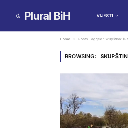
Plural BiH
VIJESTI
Home
»
Posts Tagged "Skupština" (P
BROWSING:
SKUPŠTI