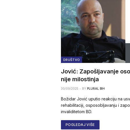
DRUŠTVO
Jović: Zapošljavanje oso
nije milostinja
30/09/2025
BY
PLURAL BIH
Božidar Jović uputio reakciju na us
rehabilitaciji, osposobljavanju i zap
invaliditetom BD.
POGLEDAJ VIŠE