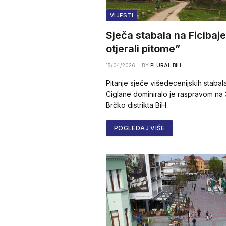
VIJESTI
Sječa stabala na Ficibajer
otjerali pitome”
15/04/2026
BY
PLURAL BIH
Pitanje sječe višedecenijskih stabala
Ciglane dominiralo je raspravom na 
Brčko distrikta BiH.
POGLEDAJ VIŠE