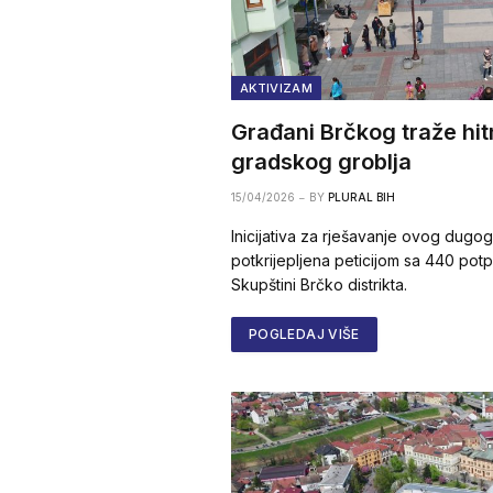
AKTIVIZAM
Građani Brčkog traže hit
gradskog groblja
15/04/2026
BY
PLURAL BIH
Inicijativa za rješavanje ovog dugo
potkrijepljena peticijom sa 440 potp
Skupštini Brčko distrikta.
POGLEDAJ VIŠE