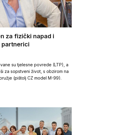
en za fizički napad i
 partnerici
vane su tjelesne povrede (LTP), a
plaši za sopstveni život, s obzirom na
oružje (pištolj CZ model M-99).