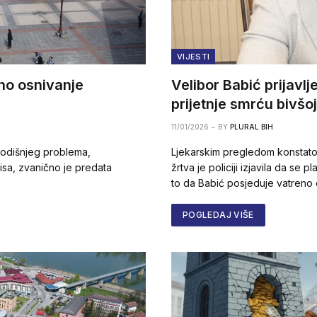
VIJESTI
no osnivanje
Velibor Babić prijavlj
prijetnje smrću bivšoj
11/01/2026
BY
PLURAL BIH
godišnjeg problema,
Ljekarskim pregledom konstato
isa, zvanično je predata
žrtva je policiji izjavila da se 
to da Babić posjeduje vatreno 
POGLEDAJ VIŠE