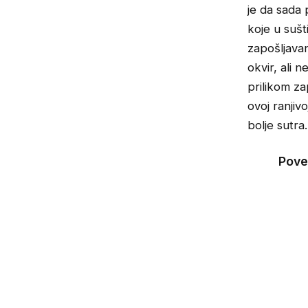
je da sada
koje u sušt
zapošljava
okvir, ali 
prilikom za
ovoj ranjiv
bolje sutr
Pove