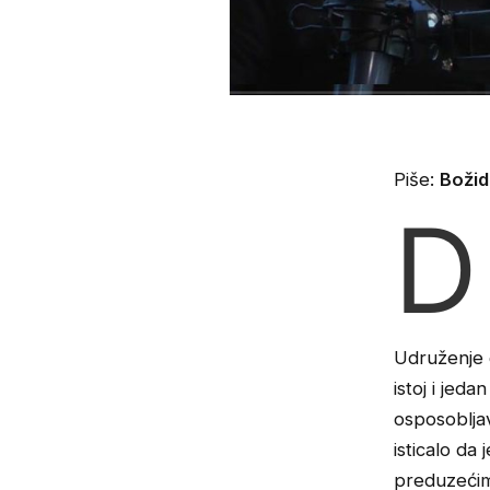
Piše:
Božid
D
Udruženje 
istoj i jed
osposobljav
isticalo da
preduzećim