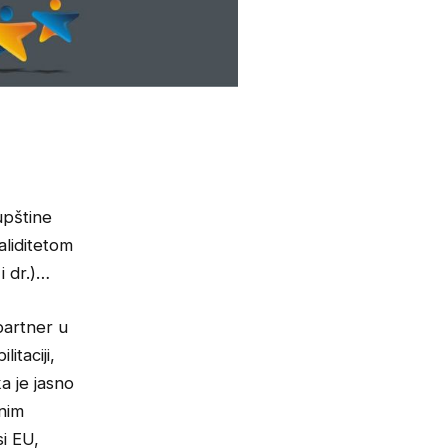
upštine
aliditetom
i dr.)…
partner u
itaciji,
a je jasno
vnim
i EU,