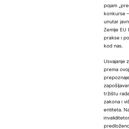
pojam „pre
konkurse — 
unutar javn
Zemlje EU I
prakse i po
kod nas.
Usvajanje z
prema ovoj 
prepoznaje 
zapošljavan
tržištu rad
zakona i v
entiteta. N
invaliditet
predloženo