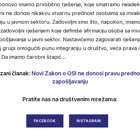
 ponovo imamo prvobitno rješenje, koje smatramo neadek
ini ne donosi nikakvu stvarnu prednost osobama sa invali
nju u javnom sektoru. Zadovoljni smo što, napokon, imam
nezadovoljni rješenjem koje definiše afirmaciju osoba sa inv
pošljavanja u javni sektor. Nastavićemo zagovarati rješenj
oj grupi omogućiti punu integraciju u društvo, veća prava 
a. Da imamo čarobni štapić…
zani članak:
Novi Zakon o OSI ne donosi pravu prednos
zapošljavanju
Pratite nas na društvenim mrežama:
FACEBOOK
INSTAGRAM