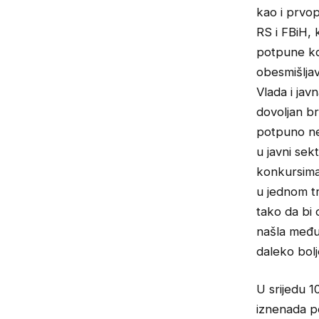
kao i prvop
RS i FBiH, 
potpune ko
obesmišlja
Vlada i ja
dovoljan br
potpuno ne 
u javni sek
konkursima.
u jednom t
tako da bi 
našla među 
daleko bol
U srijedu 1
iznenada po