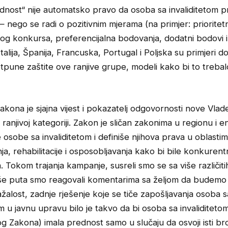
dnost“ nije automatsko pravo da osoba sa invaliditetom p
nego se radi o pozitivnim mjerama (na primjer: prioritetn
og konkursa, preferencijalna bodovanja, dodatni bodovi i 
talija, Španija, Francuska, Portugal i Poljska su primjeri d
tpune zaštite ove ranjive grupe, modeli kako bi to trebalo 
akona je sjajna vijest i pokazatelj odgovornosti nove Vla
ranjivoj kategoriji. Zakon je sličan zakonima u regionu i en
osobe sa invaliditetom i definiše njihova prava u oblasti
ja, rehabilitacije i osposobljavanja kako bi bile konkuren
a. Tokom trajanja kampanje, susreli smo se sa više različiti
iše puta smo reagovali komentarima sa željom da budemo 
ažalost, zadnje rješenje koje se tiče zapošljavanja osoba s
om u javnu upravu bilo je takvo da bi osoba sa invaliditetom
g Zakona) imala prednost samo u slučaju da osvoji isti br