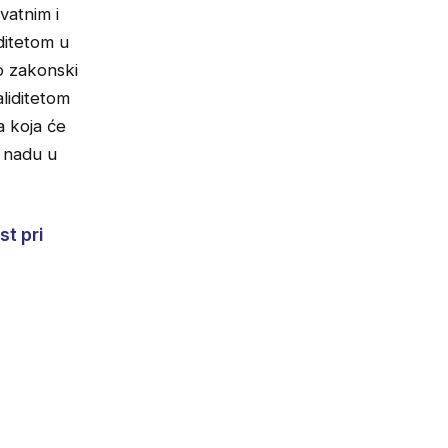
vatnim i
ditetom u
o zakonski
aliditetom
a koja će
i nadu u
t pri