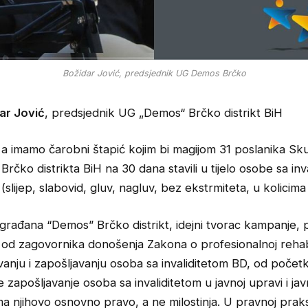
Božidar Jović, predsjednik UG Demos Brčko
ar Jović
, predsjednik UG „Demos“ Brčko distrikt BiH
a imamо čarobni štapić kojim bi magijom 31 poslanika Sk
Brčko distrikta BiH na 30 dana stavili u tijelo osobe sa inv
(slijep, slabovid, gluv, nagluv, bez ekstrmiteta, u kolicima 
građana “Demos” Brčko distrikt, idejni tvorac kampanje, 
an od zagovornika donošenja Zakona o profesionalnoj rehabil
anju i zapošljavanju osoba sa invaliditetom BD, od početk
 je zapošljavanje osoba sa invaliditetom u javnoj upravi i ja
a njihovo osnovno pravo, a ne milostinja. U pravnoj praks