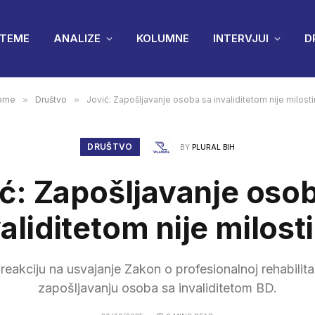
TEME
ANALIZE
KOLUMNE
INTERVJUI
D
ome
»
Društvo
»
Jović: Zapošljavanje osoba sa invaliditetom nije milosti
DRUŠTVO
BY
PLURAL BIH
ć: Zapošljavanje oso
aliditetom nije milost
reakciju na usvajanje Zakon o profesionalnoj rehabilitac
zapošljavanju osoba sa invaliditetom BD.