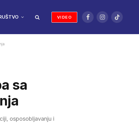
RUŠTVO
VIDEO
Facebook
Instagram
TikTok
nja
ba sa
inja
iji, osposobljavanju i