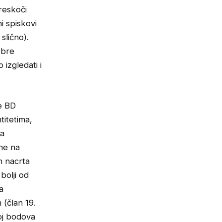
reskoči
i spiskovi
slično).
obre
izgledati i
de BD
titetima,
ma
tne na
h nacrta
bolji od
a
 (član 19.
oj bodova