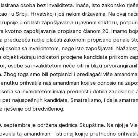
lasirana osoba bez invaliditeta. Inače, isto zakonsko rješe
kao i u Srbiji, Hrvatskoj i još nekim državama. Na ovaj nači
rupcije u oblasti zapošljavanja u javnom sektoru, potpun
va kvotno zapošljavanje propisano članom 20. Imamo boj
vna preduzeća radije plaćati zakonom propisane penale št
oj osoba sa invaliditetom, nego iste zapošljavati. Nažalost
objektiviziraju indikatori procjene kandidata prilikom zap
tor, osobe sa invaliditetom neće biti ni blizu prvorangirani
 Zbog toga smo bili potpisnici i predlagači više amandma
renutku prihvatila naš amandman koji se odnosio na zapoš
osoba sa invaliditetom imala prednost i dobila zaposlenje 
pet najuspešnijih kandidata. Smatrali smo, i dalje smatram
je rješenje od predviđenog.
0. septembra je održana sjednica Skupštine. Na njoj je Vl
vukla taj amandman – isti onaj koji je prethodno prihvatil