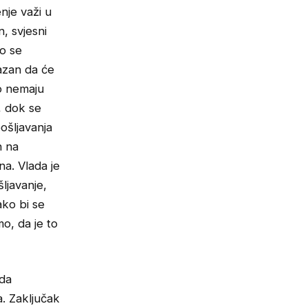
nje važi u
n, svjesni
o se
azan da će
o nemaju
, dok se
ošljavanja
h na
na. Vlada je
ljavanje,
ako bi se
o, da je to
ada
a. Zaključak