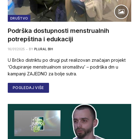
DRUŠTVO
Podrška dostupnosti menstrualnih
potrepština i edukaciji
16/01/2025
BY
PLURAL BIH
U Brčko distriktu po drugi put realizovan značajan projekt
‘Odupiranje menstrualnom siromaštvu’ – podrška dm u
kampanji ZAJEDNO za bolje sutra.
POGLEDAJ VIŠE