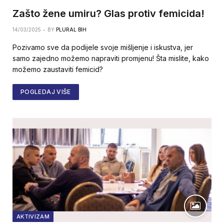
Zašto žene umiru? Glas protiv femicida!
14/03/2025
BY
PLURAL BIH
Pozivamo sve da podijele svoje mišljenje i iskustva, jer
samo zajedno možemo napraviti promjenu! Šta mislite, kako
možemo zaustaviti femicid?
POGLEDAJ VIŠE
AKTIVIZAM