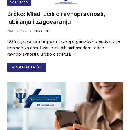
AKTIVIZAM
Brčko: Mladi učili o ravnopravnosti,
lobiranju i zagovaranju
28/01/2025
BY
PLURAL BIH
UG Inicijativa za integrisani razvoj organizovalo edukativne
treninge za osnaživanje mladih ambasadora rodne
ravnopravnosti u Brčko distriktu BiH.
POGLEDAJ VIŠE