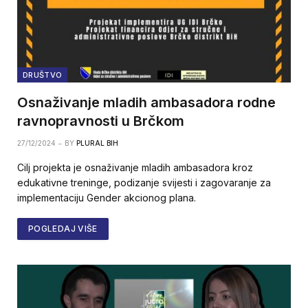
DRUŠTVO
Osnaživanje mladih ambasadora rodne
ravnopravnosti u Brčkom
27/12/2024
BY
PLURAL BIH
Cilj projekta je osnaživanje mladih ambasadora kroz
edukativne treninge, podizanje svijesti i zagovaranje za
implementaciju Gender akcionog plana.
POGLEDAJ VIŠE