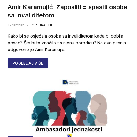
Amir Karamujić: Zaposliti = spasiti osobe
sa invaliditetom
02/02/2025
BY
PLURAL BIH
Kako bi se osjećala osoba sa invaliditetom kada bi dobila
posao? Šta bi to značilo za njenu porodicu? Na ova pitanja
odgovorio je Amir Karamujić.
POGLEDAJ VIŠE