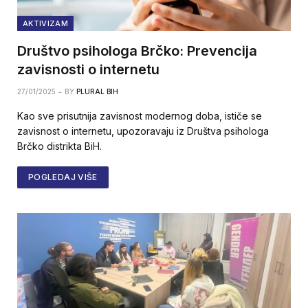
AKTIVIZAM
Društvo psihologa Brčko: Prevencija
zavisnosti o internetu
27/01/2025
BY
PLURAL BIH
Kao sve prisutnija zavisnost modernog doba, ističe se
zavisnost o internetu, upozoravaju iz Društva psihologa
Brčko distrikta BiH.
POGLEDAJ VIŠE