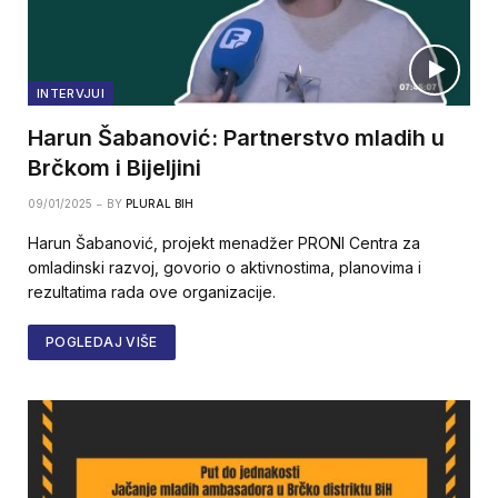
INTERVJUI
Harun Šabanović: Partnerstvo mladih u
Brčkom i Bijeljini
09/01/2025
BY
PLURAL BIH
Harun Šabanović, projekt menadžer PRONI Centra za
omladinski razvoj, govorio o aktivnostima, planovima i
rezultatima rada ove organizacije.
POGLEDAJ VIŠE