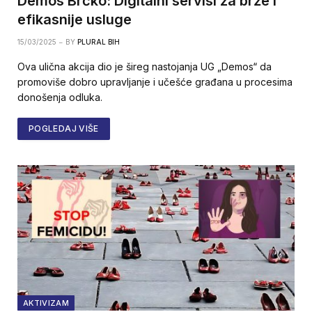
Demos Brčko: Digitalni servisi za brže i
efikasnije usluge
15/03/2025
BY
PLURAL BIH
Ova ulična akcija dio je šireg nastojanja UG „Demos“ da
promoviše dobro upravljanje i učešće građana u procesima
donošenja odluka.
POGLEDAJ VIŠE
AKTIVIZAM