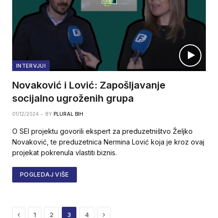
INTERVJUI
Novaković i Lović: Zapošljavanje
socijalno ugroženih grupa
01/12/2024
BY
PLURAL BIH
O SEI projektu govorili ekspert za preduzetništvo Željko
Novaković, te preduzetnica Nermina Lović koja je kroz ovaj
projekat pokrenula vlastiti biznis.
POGLEDAJ VIŠE
Previous
Next
1
2
3
4