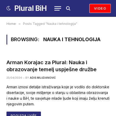
Plural BiH
VIDEO
Home
»
Posts Tagged "Nauka i tehnologija"
BROWSING:
NAUKA I TEHNOLOGIJA
Arman Korajac za Plural: Nauka i
obrazovanje temelj uspješne družbe
25/04/2024
BY
ADIS MUJDANOVIĆ
Arman iznosi detalje istraživanja koje je vodilo do doktorske
disertacije, svoje mišljenje o stanju u oblastima obrazovanja
i nauke u BiH, te savjetuje mlade ljude koji imaju želju krenuti
njegovim putem.
POGLEDAJ VIŠE