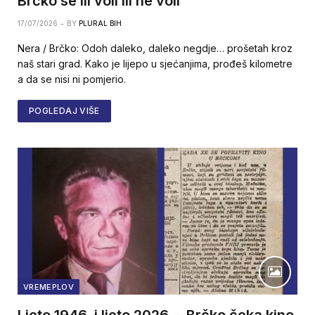
Brčko se ili voli ili ne voli
17/07/2026
BY
PLURAL BIH
Nera / Brčko: Odoh daleko, daleko negdje… prošetah kroz
naš stari grad. Kako je lijepo u sjećanjima, prođeš kilometre
a da se nisi ni pomjerio.
POGLEDAJ VIŠE
VREMEPLOV
Ljeto 1946. i ljeto 2026. – Brčko čeka kino