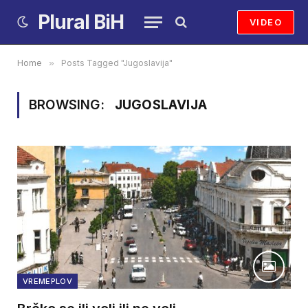
Plural BiH
VIDEO
Home
»
Posts Tagged "Jugoslavija"
BROWSING:
JUGOSLAVIJA
VREMEPLOV