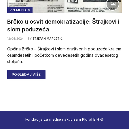
VREMEPLOV
Brčko u osvit demokratizacije: Štrajkovi i
slom poduzeća
12/06/2024
BY
STJEPAN MARČETIĆ
Općina Brčko – Štrajkovi i slom društvenih poduzeća krajem
osamdesetih i početkom devedesetih godina dvadesetog
stoljeća.
POGLEDAJ VIŠE
Fondacija za medije i aktivizam Plural BiH ©