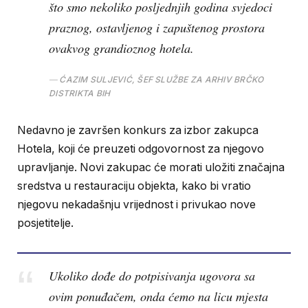
što smo nekoliko posljednjih godina svjedoci
praznog, ostavljenog i zapuštenog prostora
ovakvog grandioznog hotela.
ĆAZIM SULJEVIĆ, ŠEF SLUŽBE ZA ARHIV BRČKO
DISTRIKTA BIH
Nedavno je završen konkurs za izbor zakupca
Hotela, koji će preuzeti odgovornost za njegovo
upravljanje. Novi zakupac će morati uložiti značajna
sredstva u restauraciju objekta, kako bi vratio
njegovu nekadašnju vrijednost i privukao nove
posjetitelje.
Ukoliko dođe do potpisivanja ugovora sa
ovim ponuđačem, onda ćemo na licu mjesta