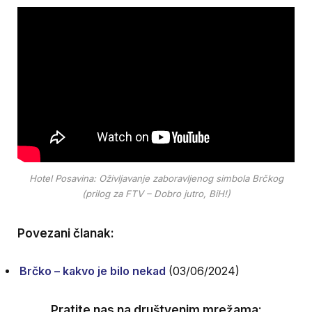
Hotel Posavina: Oživljavanje zaboravljenog simbola Brčkog
(prilog za FTV – Dobro jutro, BiH!)
Povezani članak:
Brčko – kakvo je bilo nekad
(03/06/2024)
Pratite nas na društvenim mrežama: