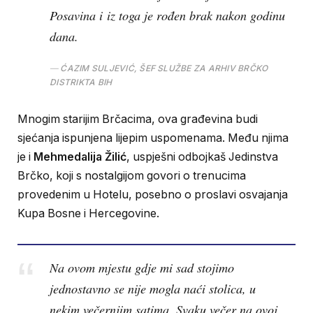
Posavina i iz toga je rođen brak nakon godinu
dana.
ĆAZIM SULJEVIĆ, ŠEF SLUŽBE ZA ARHIV BRČKO
DISTRIKTA BIH
Mnogim starijim Brčacima, ova građevina budi
sjećanja ispunjena lijepim uspomenama. Među njima
je i
Mehmedalija Žilić
, uspješni odbojkaš Jedinstva
Brčko, koji s nostalgijom govori o trenucima
provedenim u Hotelu, posebno o proslavi osvajanja
Kupa Bosne i Hercegovine.
Na ovom mjestu gdje mi sad stojimo
jednostavno se nije mogla naći stolica, u
nekim večernjim satima. Svaku večer na ovoj