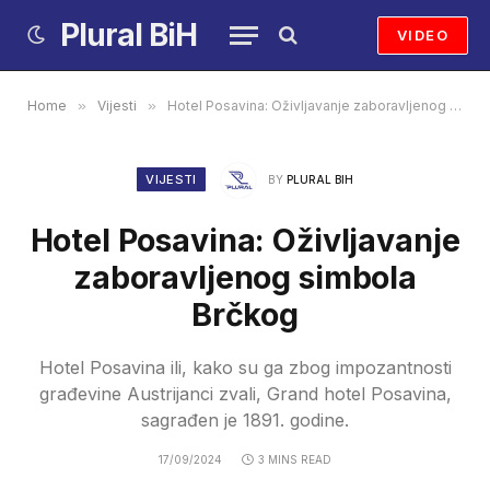
Plural BiH
VIDEO
Home
»
Vijesti
»
Hotel Posavina: Oživljavanje zaboravljenog simbola Brčkog
VIJESTI
BY
PLURAL BIH
Hotel Posavina: Oživljavanje
zaboravljenog simbola
Brčkog
Hotel Posavina ili, kako su ga zbog impozantnosti
građevine Austrijanci zvali, Grand hotel Posavina,
sagrađen je 1891. godine.
17/09/2024
3 MINS READ