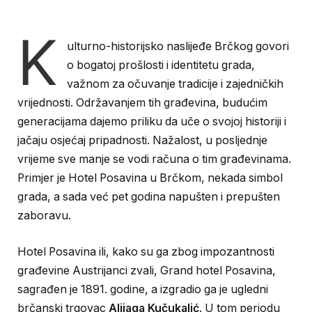
K
ulturno-historijsko naslijeđe Brčkog govori
o bogatoj prošlosti i identitetu grada,
važnom za očuvanje tradicije i zajedničkih
vrijednosti. Održavanjem tih građevina, budućim
generacijama dajemo priliku da uče o svojoj historiji i
jačaju osjećaj pripadnosti. Nažalost, u posljednje
vrijeme sve manje se vodi računa o tim građevinama.
Primjer je Hotel Posavina u Brčkom, nekada simbol
grada, a sada već pet godina napušten i prepušten
zaboravu.
Hotel Posavina ili, kako su ga zbog impozantnosti
građevine Austrijanci zvali, Grand hotel Posavina,
sagrađen je 1891. godine, a izgradio ga je ugledni
brčanski trgovac
Alijaga Kučukalić
. U tom periodu