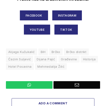
FACEBOOK
INSTAGRAM
YOUTUBE
TIKTOK
Alijaga Kučukalić
BiH
Brčko
Brčko distrikt
Ćazim Suljević
Dijana Pajić
Građevine
Historija
Hotel Posavina
Mehmedalija Žilić
WhatsApp
Email
ADD A COMMENT