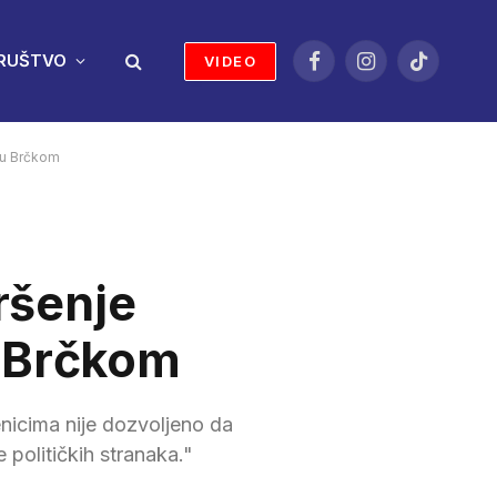
RUŠTVO
VIDEO
Facebook
Instagram
TikTok
a u Brčkom
Kršenje
u Brčkom
nicima nije dozvoljeno da
 političkih stranaka."