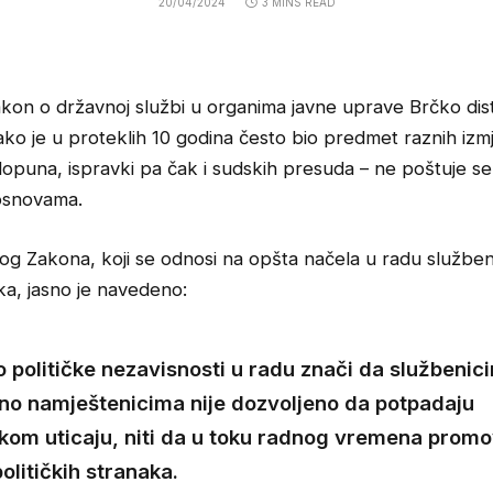
20/04/2024
3 MINS READ
akon o državnoj službi u organima javne uprave Brčko dist
ako je u proteklih 10 godina često bio predmet raznih izm
dopuna, ispravki pa čak i sudskih presuda – ne poštuje se
osnovama.
og Zakona, koji se odnosi na opšta načela u radu služben
ka, jasno je navedeno:
 političke nezavisnosti u radu znači da službenic
no namještenicima nije dozvoljeno da potpadaju
čkom uticaju, niti da u toku radnog vremena promo
političkih stranaka.