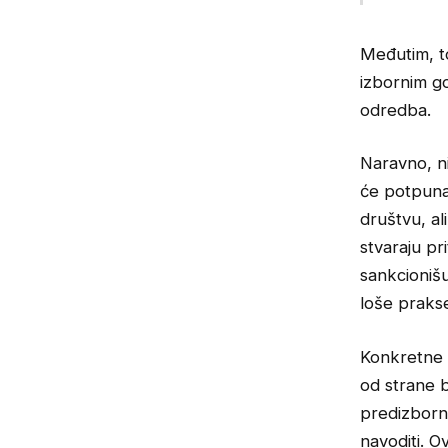
Međutim, t
izbornim g
odredba.
Naravno, ni
će potpuna 
društvu, al
stvaraju pr
sankcionišu
loše praks
Konkretne 
od strane b
predizbornu
navoditi. O