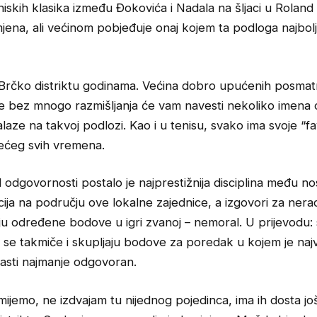
niskih klasika između Đokovića i Nadala na šljaci u Roland
jena, ali većinom pobjeđuje onaj kojem ta podloga najbol
 Brčko distriktu godinama. Većina dobro upućenih posmatr
je bez mnogo razmišljanja će vam navesti nekoliko imena o
alaze na takvoj podlozi. Kao i u tenisu, svako ima svoje “fa
većeg svih vremena.
 odgovornosti postalo je najprestižnija disciplina među no
cija na području ove lokalne zajednice, a izgovori za ner
ju određene bodove u igri zvanoj – nemoral. U prijevodu: 
 se takmiče i skupljaju bodove za poredak u kojem je naj
pasti najmanje odgovoran.
ijemo, ne izdvajam tu nijednog pojedinca, ima ih dosta jo