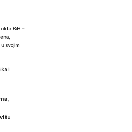
rikta BiH –
jena,
 u svojim
ika i
ima,
višu