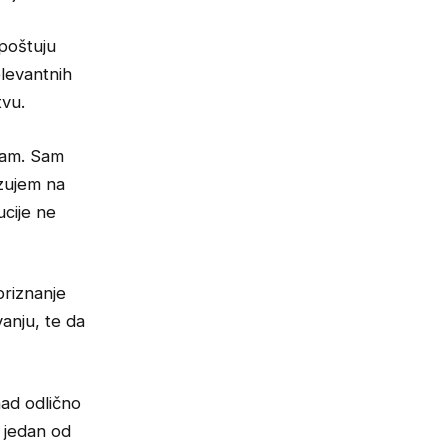
 poštuju
elevantnih
tvu.
izam. Sam
azujem na
ucije ne
priznanje
anju, te da
nad odlično
 jedan od