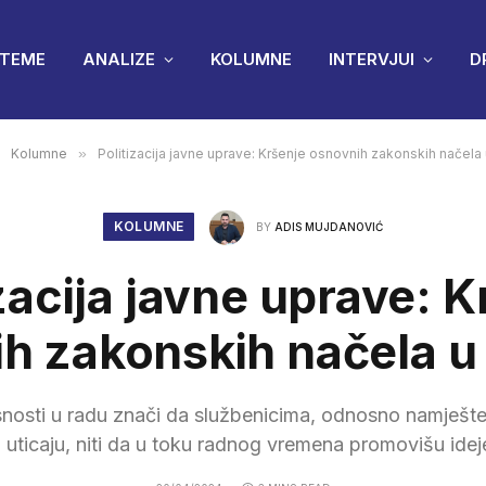
TEME
ANALIZE
KOLUMNE
INTERVJUI
D
Kolumne
»
Politizacija javne uprave: Kršenje osnovnih zakonskih načel
KOLUMNE
BY
ADIS MUJDANOVIĆ
zacija javne uprave: 
h zakonskih načela 
snosti u radu znači da službenicima, odnosno namješte
uticaju, niti da u toku radnog vremena promovišu ideje