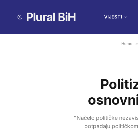
Plural BiH
VIJESTI
Home
»
Politi
osnovni
"Načelo političke nezavi
potpadaju političkom 