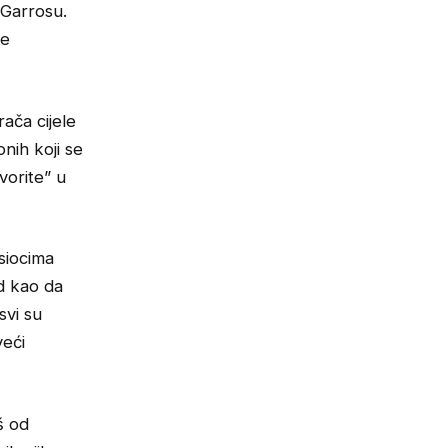
 Garrosu.
je
ača cijele
nih koji se
vorite” u
siocima
ad kao da
svi su
veći
š od