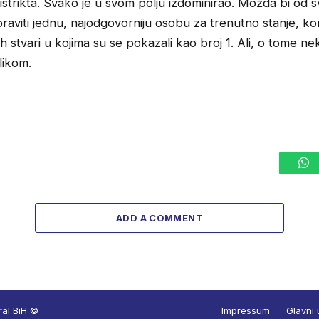
istrikta. Svako je u svom polju izdominirao. Možda bi od sv
raviti jednu, najodgovorniju osobu za trenutno stanje, kor
h stvari u kojima su se pokazali kao broj 1. Ali, o tome n
likom.
W
ADD A COMMENT
ral BiH ©
Impressum
Glavni 