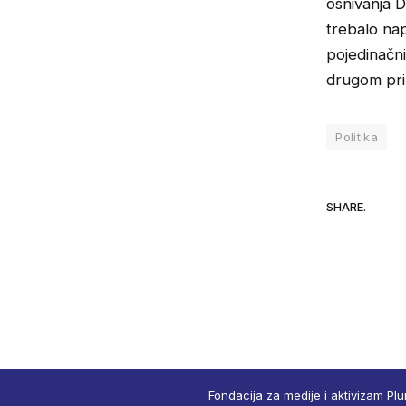
osnivanja D
trebalo nap
pojedinačni
drugom pri
Politika
SHARE.
Fondacija za medije i aktivizam Plu