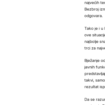
najvećih te
Bezbroj izm
odgovara.
Tako je i u
ove situaci
najbolje sn
trci za naj
Bježanje od
javnih funk
predstavlja
takvi, samo
rezultat is
Da se razum