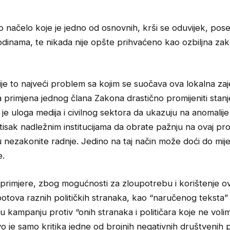
o načelo koje je jedno od osnovnih, krši se oduvijek, pos
odinama, te nikada nije opšte prihvaćeno kao ozbiljna za
je to najveći problem sa kojim se suočava ova lokalna zaje
primjena jednog člana Zakona drastično promijeniti stanj
i je uloga medija i civilnog sektora da ukazuju na anomalije
itisak nadležnim institucijama da obrate pažnju na ovaj pr
 nezakonite radnje. Jedino na taj način može doći do mij
e.
primjere, zbog mogućnosti za zloupotrebu i korištenje o
otova raznih političkih stranaka, kao “naručenog teksta” 
 kampanju protiv “onih stranaka i političara koje ne volim
vo je samo kritika jedne od brojnih negativnih društvenih 