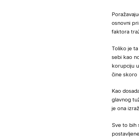
Poražavajuć
osnovni pri
faktora tr
Toliko je t
sebi kao n
korupciju u
čine skoro 
Kao dosada
glavnog tuž
je ona izr
Sve to bih 
postavljen