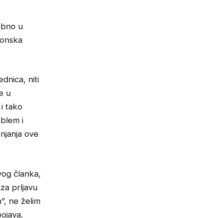
ebno u
konska
dnica, niti
e u
 i tako
oblem i
enjanja ove
vog članka,
za prljavu
”, ne želim
pojava.