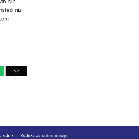
ih njih
isteći niz
ekom
hatsApp
Email
urednik
Kodeks za online medije