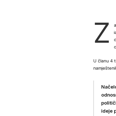
Z
i
U članu 4 t
namješteni
Načelo
odnos
politi
ideje 