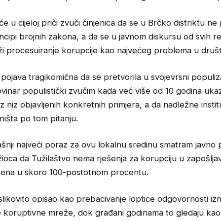
e u cijeloj priči zvuči činjenica da se u Brčko distriktu ne
ncipi brojnih zakona, a da se u javnom diskursu od svih r
aži procesuiranje korupcije kao najvećeg problema u druš
a pojava tragikomična da se pretvorila u svojevrsni popul
ovinar populistički zvučim kada već više od 10 godina uk
z niz objavljenih konkretnih primjera, a da nadležne instit
ništa po tom pitanju.
šnji najveći poraz za ovu lokalnu sredinu smatram javno 
ioca da Tužilaštvo nema rješenja za korupciju u zapošljav
ažena u skoro 100-postotnom procentu.
slikovito opisao kao prebacivanje loptice odgovornosti iz
e koruptivne mreže, dok građani godinama to gledaju kao