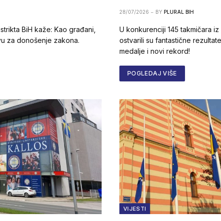
28/07/2026
BY
PLURAL BIH
strikta BiH kaže: Kao građani,
U konkurenciji 145 takmičara iz c
tivu za donošenje zakona.
ostvarili su fantastične rezultat
medalje i novi rekord!
POGLEDAJ VIŠE
VIJESTI