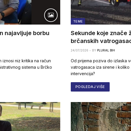
TEME
 najavljuje borbu
Sekunde koje znače ž
brčanskih vatrogasa
24/07/2026
BY
PLURAL BIH
iznosi niz kritika na račun
Od prijema poziva do izlaska v
istrativnog sistema u Brčko
vatrogasaca iza sirene i koliko 
intervencija?
POGLEDAJ VIŠE