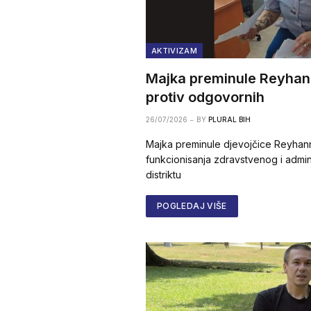
AKTIVIZAM
Majka preminule Reyhann
protiv odgovornih
26/07/2026
BY
PLURAL BIH
Majka preminule djevojčice Reyhann 
funkcionisanja zdravstvenog i admin
distriktu
POGLEDAJ VIŠE