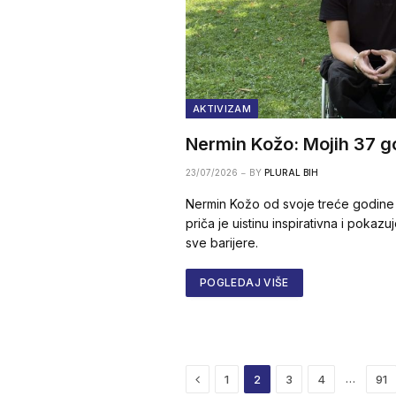
AKTIVIZAM
Nermin Kožo: Mojih 37 go
23/07/2026
BY
PLURAL BIH
Nermin Kožo od svoje treće godine ž
priča je uistinu inspirativna i pokaz
sve barijere.
POGLEDAJ VIŠE
Previous
…
1
2
3
4
91