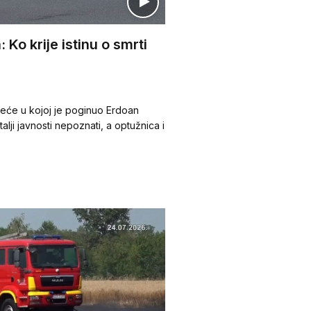
 Ko krije istinu o smrti
reće u kojoj je poginuo Erdoan
alji javnosti nepoznati, a optužnica i