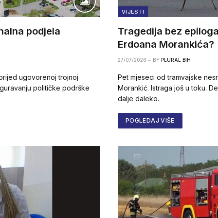
VIJESTI
nalna podjela
Tragedija bez epiloga:
Erdoana Morankića?
27/07/2026
BY
PLURAL BIH
prijed ugovorenoj trojnoj
Pet mjeseci od tramvajske nes
iguravanju političke podrške
Morankić. Istraga još u toku. Det
dalje daleko.
POGLEDAJ VIŠE