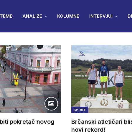
TEME
ANALIZE
KOLUMNE
INTERVJUI
D
SPORT
 biti pokretač novog
Brčanski atletičari bli
novi rekord!