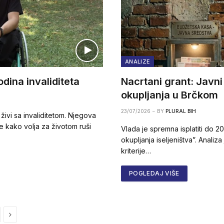
ANALIZE
dina invaliditeta
Nacrtani grant: Javni
okupljanja u Brčkom
23/07/2026
BY
PLURAL BIH
ivi sa invaliditetom. Njegova
uje kako volja za životom ruši
Vlada je spremna isplatiti do 
okupljanja iseljeništva”. Analiz
kriterije…
POGLEDAJ VIŠE
Next