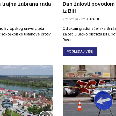
a trajna zabrana rada
Dan žalosti povodom 
iz BiH
27/07/2026
BY
PLURAL BIH
ad Evropskog univerziteta
Odlukom gradonačelnika Siniše 
visokoškolske ustanove protiv
žalosti u Brčko distriktu BiH, 
Rusiji.
POGLEDAJ VIŠE