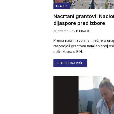
ANALIZE
Nacrtani grantovi: Nacio
dijaspore pred izbore
27/07/2026
BY
PLURAL BIH
Prema našim izvorima, riječ je o una
raspodjeli grantova namijenjenoj os
uoči Izbora u BiH.
POGLEDAJ VIŠE