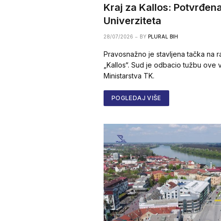
Kraj za Kallos: Potvrđen
Univerziteta
28/07/2026
BY
PLURAL BIH
Pravosnažno je stavljena tačka na r
„Kallos“. Sud je odbacio tužbu ove 
Ministarstva TK.
POGLEDAJ VIŠE