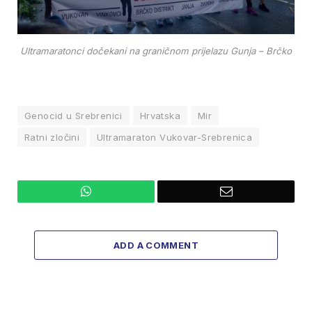
Ultramaratonci dočekani na graničnom prijelazu Gunja – Brčko
Genocid u Srebrenici
Hrvatska
Mir
Ratni zločini
Ultramaraton Vukovar-Srebrenica
WhatsApp
Email
ADD A COMMENT