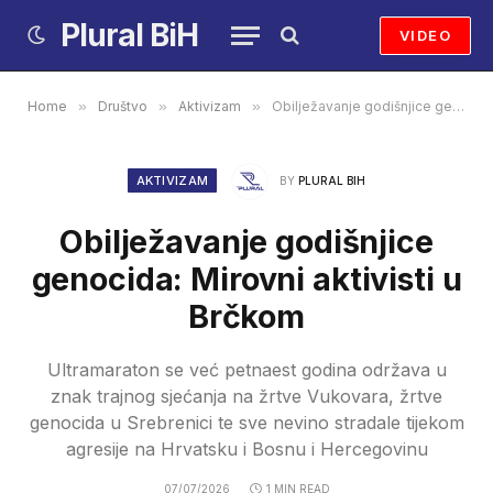
Plural BiH
VIDEO
Home
»
Društvo
»
Aktivizam
»
Obilježavanje godišnjice genocida: Mirovni aktivisti u Brčkom
AKTIVIZAM
BY
PLURAL BIH
Obilježavanje godišnjice
genocida: Mirovni aktivisti u
Brčkom
Ultramaraton se već petnaest godina održava u
znak trajnog sjećanja na žrtve Vukovara, žrtve
genocida u Srebrenici te sve nevino stradale tijekom
agresije na Hrvatsku i Bosnu i Hercegovinu
07/07/2026
1 MIN READ